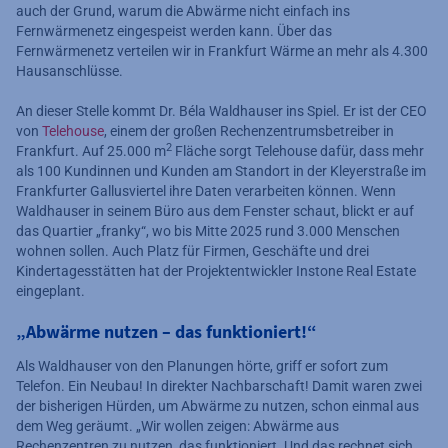
auch der Grund, warum die Abwärme nicht einfach ins
Fernwärmenetz eingespeist werden kann. Über das
Fernwärmenetz verteilen wir in Frankfurt Wärme an mehr als 4.300
Hausanschlüsse.
An dieser Stelle kommt Dr. Béla Waldhauser ins Spiel. Er ist der CEO
von
Telehouse
, einem der großen Rechenzentrumsbetreiber in
2
Frankfurt. Auf 25.000 m
Fläche sorgt Telehouse dafür, dass mehr
als 100 Kundinnen und Kunden am Standort in der Kleyerstraße im
Frankfurter Gallusviertel ihre Daten verarbeiten können. Wenn
Waldhauser in seinem Büro aus dem Fenster schaut, blickt er auf
das Quartier „franky“, wo bis Mitte 2025 rund 3.000 Menschen
wohnen sollen. Auch Platz für Firmen, Geschäfte und drei
Kindertagesstätten hat der Projektentwickler Instone Real Estate
eingeplant.
„Abwärme nutzen – das funktioniert!“
Als Waldhauser von den Planungen hörte, griff er sofort zum
Telefon. Ein Neubau! In direkter Nachbarschaft! Damit waren zwei
der bisherigen Hürden, um Abwärme zu nutzen, schon einmal aus
dem Weg geräumt. „Wir wollen zeigen: Abwärme aus
Rechenzentren zu nutzen, das funktioniert. Und das rechnet sich