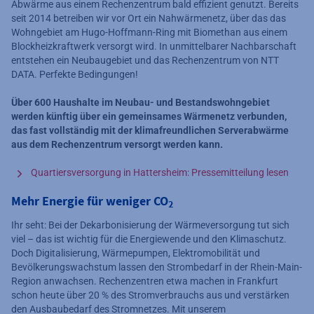
Abwärme aus einem Rechenzentrum bald effizient genutzt. Bereits
seit 2014 betreiben wir vor Ort ein Nahwärmenetz, über das das
Wohngebiet am Hugo-Hoffmann-Ring mit Biomethan aus einem
Blockheizkraftwerk versorgt wird. In unmittelbarer Nachbarschaft
entstehen ein Neubaugebiet und das Rechenzentrum von NTT
DATA. Perfekte Bedingungen!
Über 600 Haushalte im Neubau- und Bestandswohngebiet
werden künftig über ein gemeinsames Wärmenetz verbunden,
das fast vollständig mit der klimafreundlichen Serverabwärme
aus dem Rechenzentrum versorgt werden kann.
Quartiersversorgung in Hattersheim: Pressemitteilung lesen
Mehr Energie für weniger CO
2
Ihr seht: Bei der Dekarbonisierung der Wärmeversorgung tut sich
viel – das ist wichtig für die Energiewende und den Klimaschutz.
Doch Digitalisierung, Wärmepumpen, Elektromobilität und
Bevölkerungswachstum lassen den Strombedarf in der Rhein-Main-
Region anwachsen. Rechenzentren etwa machen in Frankfurt
schon heute über 20 % des Stromverbrauchs aus und verstärken
den Ausbaubedarf des Stromnetzes. Mit unserem