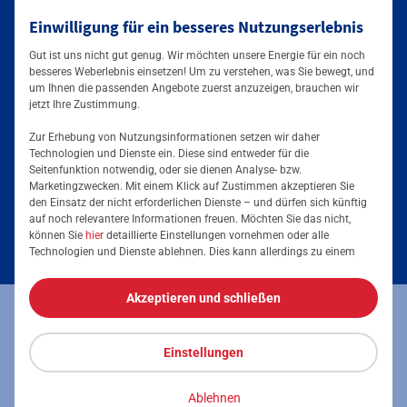
Einwilligung für ein besseres Nutzungserlebnis
Mainova App
Gut ist uns nicht gut genug. Wir möchten unsere Energie für ein noch
besseres Weberlebnis einsetzen! Um zu verstehen, was Sie bewegt, und
um Ihnen die passenden Angebote zuerst anzuzeigen, brauchen wir
jetzt Ihre Zustimmung.
Zur Erhebung von Nutzungsinformationen setzen wir daher
Technologien und Dienste ein. Diese sind entweder für die
Seitenfunktion notwendig, oder sie dienen Analyse- bzw.
Tarife & Angebote
Marketingzwecken. Mit einem Klick auf Zustimmen akzeptieren Sie
den Einsatz der nicht erforderlichen Dienste – und dürfen sich künftig
Services & Informationen
auf noch relevantere Informationen freuen. Möchten Sie das nicht,
Strom für Zuhause
können Sie
hier
detaillierte Einstellungen vornehmen oder alle
Technologien und Dienste ablehnen. Dies kann allerdings zu einem
Erdgas für Zuhause
Podcast
eingeschränkten Nutzererlebnis führen. Selbstverständlich haben Sie
jederzeit die volle Kontrolle über Ihre Daten, denn die Auswahl kann
Elektromobilität
Akzeptieren und schließen
jederzeit geändert werden. Weitere Informationen zur Mainova finden
Umzugsmeldung
Impressum
Datenschutz
Vertrag kündigen
Sie im
Impressum
und in den
Datenschutzhinweisen
.
Energieausweis erstellen
Stromanbieter wechseln
Einstellungen
Vertrag widerrufen
Barrierefreiheit
Stromanbieter in Ihrer Region
Freunde werben
Ablehnen