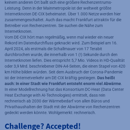
keinem anderen Ort ballt sich eine größere Rechenzentrums-
Leistung. Denn in der Mainmetropole ist der weltweit größte
Internetknoten DE-CIX beheimatet. Über 1.000 Netze werden hier
zusammengeschaltet. Auch das macht Frankfurt attraktiv für die
Betreiber von Rechenzentren. Sie suchen die Nähe zum
Internetknoten.
Vom DE-CIX hört man regelmäßig, wenn mal wieder ein neuer
Rekord im Datendurchfluss geknackt wird. Zum Beispiel am 16.
April 2024, als erstmals die Schallmauer von 17 Terabit
durchbrochen wurde, die innerhalb von 1 (!) Sekunde durch den
Internetknoten liefen. Dies entspricht 5,7 Mio. Videos in HD-Qualität
oder 3,9 Mrd. beschriebener DIN-A4-Seiten, die einen Stapel von 420
km Höhe bilden würden. Seit dem Ausbruch der Corona-Pandemie
ist der Internetverkehr am DE-CIX kräftig gestiegen.
Das heißt
auch: In einer Stadt wie Frankfurt entsteht enorm viel Abwärme
.
In einer Modellrechnung hat das Konsortium DC-Heat (Data Center
Heat Exchange with AI-Technologies) ermittelt, dass rein
rechnerisch ab 2030 der Wärmebedarf von allen Büros und
Privathaushalten der Stadt mit der Abwärme von Rechenzentren
gedeckt werden könnte. Wohlgemerkt: rechnerisch.
Challenge? Accepted!