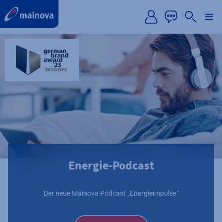
label.aria.preskip
Energie-Podcast
Der neue Mainova Podcast „Energieimpulse“