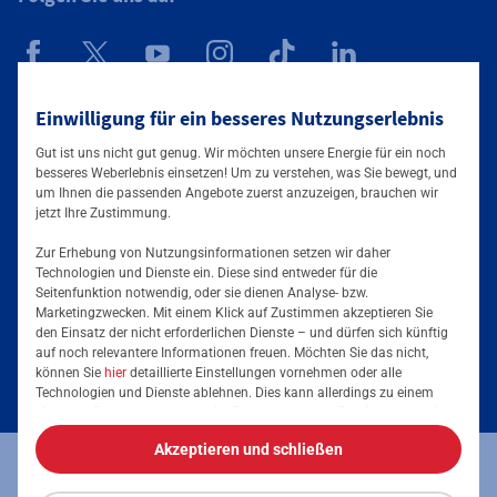
Einwilligung für ein besseres Nutzungserlebnis
Mainova App
Gut ist uns nicht gut genug. Wir möchten unsere Energie für ein noch
besseres Weberlebnis einsetzen! Um zu verstehen, was Sie bewegt, und
um Ihnen die passenden Angebote zuerst anzuzeigen, brauchen wir
jetzt Ihre Zustimmung.
Zur Erhebung von Nutzungsinformationen setzen wir daher
Technologien und Dienste ein. Diese sind entweder für die
Seitenfunktion notwendig, oder sie dienen Analyse- bzw.
Tarife & Angebote
Marketingzwecken. Mit einem Klick auf Zustimmen akzeptieren Sie
den Einsatz der nicht erforderlichen Dienste – und dürfen sich künftig
Services & Informationen
auf noch relevantere Informationen freuen. Möchten Sie das nicht,
Strom für Zuhause
können Sie
hier
detaillierte Einstellungen vornehmen oder alle
Technologien und Dienste ablehnen. Dies kann allerdings zu einem
Erdgas für Zuhause
Podcast
eingeschränkten Nutzererlebnis führen. Selbstverständlich haben Sie
jederzeit die volle Kontrolle über Ihre Daten, denn die Auswahl kann
Elektromobilität
Akzeptieren und schließen
jederzeit geändert werden. Weitere Informationen zur Mainova finden
Umzugsmeldung
Impressum
Datenschutz
Vertrag kündigen
Sie im
Impressum
und in den
Datenschutzhinweisen
.
Energieausweis erstellen