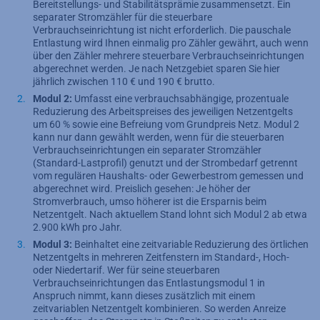
Bereitstellungs- und Stabilitätsprämie zusammensetzt. Ein
separater Stromzähler für die steuerbare
Verbrauchseinrichtung ist nicht erforderlich. Die pauschale
Entlastung wird Ihnen einmalig pro Zähler gewährt, auch wenn
über den Zähler mehrere steuerbare Verbrauchseinrichtungen
abgerechnet werden. Je nach Netzgebiet sparen Sie hier
jährlich zwischen 110 € und 190 € brutto.
Modul 2:
Umfasst eine verbrauchsabhängige, prozentuale
Reduzierung des Arbeitspreises des jeweiligen Netzentgelts
um 60 % sowie eine Befreiung vom Grundpreis Netz. Modul 2
kann nur dann gewählt werden, wenn für die steuerbaren
Verbrauchseinrichtungen ein separater Stromzähler
(Standard-Lastprofil) genutzt und der Strombedarf getrennt
vom regulären Haushalts- oder Gewerbestrom gemessen und
abgerechnet wird. Preislich gesehen: Je höher der
Stromverbrauch, umso höherer ist die Ersparnis beim
Netzentgelt. Nach aktuellem Stand lohnt sich Modul 2 ab etwa
2.900 kWh pro Jahr.
Modul 3:
Beinhaltet eine zeitvariable Reduzierung des örtlichen
Netzentgelts in mehreren Zeitfenstern im Standard-, Hoch-
oder Niedertarif. Wer für seine steuerbaren
Verbrauchseinrichtungen das Entlastungsmodul 1 in
Anspruch nimmt, kann dieses zusätzlich mit einem
zeitvariablen Netzentgelt kombinieren. So werden Anreize