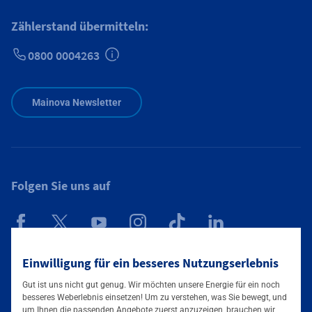
Zählerstand übermitteln:
0800 0004263
Zusätzliche Informationen verfügbar
Mainova Newsletter
Folgen Sie uns auf
Mainova App
Einwilligung für ein besseres Nutzungserlebnis
Gut ist uns nicht gut genug. Wir möchten unsere Energie für ein noch
besseres Weberlebnis einsetzen! Um zu verstehen, was Sie bewegt, und
um Ihnen die passenden Angebote zuerst anzuzeigen, brauchen wir