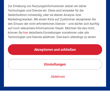
Zur Erhebung von Nutzungsinformationen setzen wir daher
Technologien und Dienste ein. Diese sind entweder für die
Seitenfunktion notwendig, oder sie dienen Analyse- bzw.
Marketingzwecken. Mit einem Klick auf Zustimmen akzeptieren Sie
Mainova App
den Einsatz der nicht erforderlichen Dienste – und dürfen sich künftig
auf noch relevantere Informationen freuen. Möchten Sie das nicht,
können Sie
hier
detaillierte Einstellungen vornehmen oder alle
Technologien und Dienste ablehnen. Dies kann allerdings zu einem
eingeschränkten Nutzererlebnis führen. Selbstverständlich haben Sie
jederzeit die volle Kontrolle über Ihre Daten, denn die Auswahl kann
Akzeptieren und schließen
jederzeit geändert werden. Weitere Informationen zur Mainova finden
Sie im
Impressum
und in den
Datenschutzhinweisen
.
Einstellungen
Tarife & Angebote
Ablehnen
Services & Informationen
Strom für Zuhause
Erdgas für Zuhause
Podcast
Elektromobilität
Umzugsmeldung
Impressum
Datenschutz
Vertrag kündigen
Energieausweis erstellen