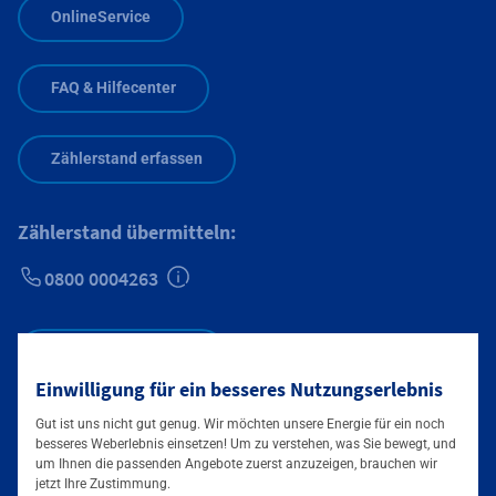
OnlineService
FAQ & Hilfecenter
Zählerstand erfassen
Zählerstand übermitteln:
0800 0004263
Zusätzliche Informationen verfügbar
Mainova Newsletter
Einwilligung für ein besseres Nutzungserlebnis
Gut ist uns nicht gut genug. Wir möchten unsere Energie für ein noch
besseres Weberlebnis einsetzen! Um zu verstehen, was Sie bewegt, und
um Ihnen die passenden Angebote zuerst anzuzeigen, brauchen wir
Folgen Sie uns auf
jetzt Ihre Zustimmung.