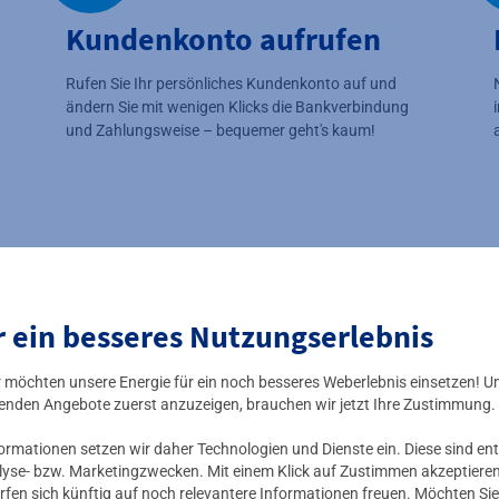
Kundenkonto aufrufen
Rufen Sie Ihr persönliches Kundenkonto auf und
ändern Sie mit wenigen Klicks die Bankverbindung
und Zahlungsweise – bequemer geht's kaum!
r ein besseres Nutzungserlebnis
ir möchten unsere Energie für ein noch besseres Weberlebnis einsetzen! U
enden Angebote zuerst anzuzeigen, brauchen wir jetzt Ihre Zustimmung.
EPA: Rechnungsbeträ
mationen setzen wir daher Technologien und Dienste ein. Diese sind ent
lyse- bzw. Marketingzwecken. Mit einem Klick auf Zustimmen akzeptieren 
omatisch einziehen la
rfen sich künftig auf noch relevantere Informationen freuen. Möchten Sie