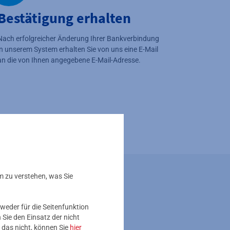
Bestätigung erhalten
Nach erfolgreicher Änderung Ihrer Bankverbindung
in unserem System erhalten Sie von uns eine E-Mail
an die von Ihnen angegebene E-Mail-Adresse.
m zu verstehen, was Sie
ge
weder für die Seitenfunktion
Sie den Einsatz der nicht
ssen
 das nicht, können Sie
hier