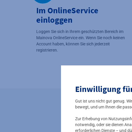
Im OnlineService
einloggen
Loggen Sie sich in Ihrem geschützten Bereich im
Mainova OnlineService ein. Wenn Sie noch keinen
Account haben, können Sie sich jederzeit
registrieren.
Einwilligung fü
Gut ist uns nicht gut genug. W
bewegt, und um Ihnen die pass
S
Zur Erhebung von Nutzungsinfor
notwendig, oder sie dienen Ana
aut
erforderlichen Dienste – und dü