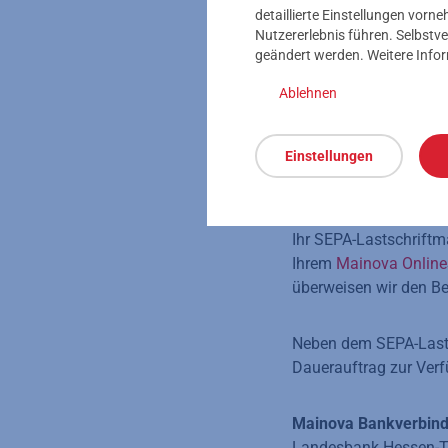
detaillierte Einstellungen vor
Nutzererlebnis führen. Selbstve
geändert werden. Weitere Info
Es gibt Rechnungen, d
hierfür zwei Zahlungs
Ablehnen
Abbuchung, für die Si
So geraten Sie mit de
Einstellungen
Im Rahmen des SEPA-L
pünktlich abbuchen. S
Ihr SEPA-Lastschriftm
Ihrem
Mainova Online
überweisen wir den Be
Neben dem SEPA-Lasts
Dauerauftrag zur Ver
Mainova Bankverbin
Landesbank Hessen-T