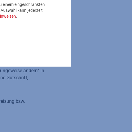
 zu einem eingeschränkten
e Auswahl kann jederzeit
inweisen
.
 Wir bieten Ihnen
lungsweise ist die
iftmandat erteilen.
 jeden Monat
he Sicherheit. Auch
lungsweise ändern“ in
ne Gutschrift,
weisung bzw.