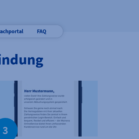
achportal
FAQ
bindung
3