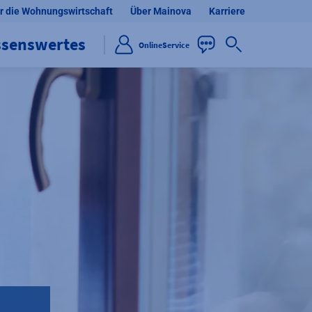
r die Wohnungswirtschaft
Über Mainova
Karriere
ssenswertes
OnlineService