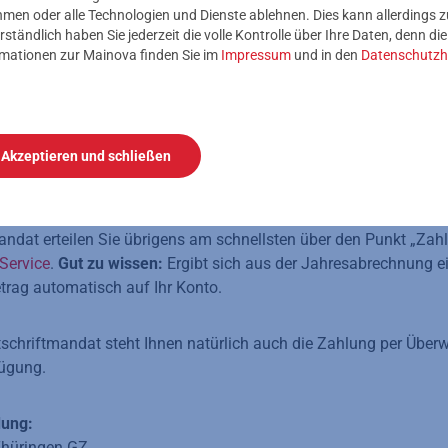
nehmen oder alle Technologien und Dienste ablehnen. Dies kann allerdings
rständlich haben Sie jederzeit die volle Kontrolle über Ihre Daten, denn di
rmationen zur Mainova finden Sie im
Impressum
und in den
Datenschutzh
ie regelmäßig anfallen – zum Beispiel für Ihren Mainova-Strom.
möglichkeiten an. Machen Sie es sich leicht: Die bequemste Zah
e uns einmalig eine Einzugsermächtigung bzw. ein SEPA-Lastschr
r Begleichung Ihrer Stromrechnung nicht in Rückstand.
Akzeptieren und schließen
astschriftverfahrens werden wir den fälligen Rechnungsbetrag
ie können sich beruhigt zurücklehnen und genießen größtmöglic
andat erteilen Sie übrigens am schnellsten über den Punkt „Zah
Service
.
Gut zu wissen:
Ergibt sich aus der Jahresabrechnung ei
trag automatisch auf Ihr Konto.
chriftmandat steht Ihnen natürlich auch die Zahlung per Über
fügung.
dung:
hüringen GZ