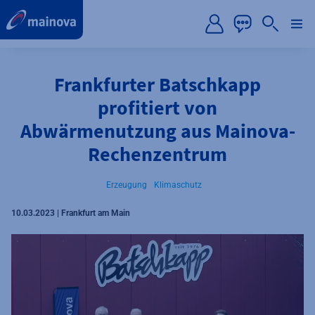
label.aria.preskip
Frankfurter Batschkapp
profitiert von
Abwärmenutzung aus Mainova-
Rechenzentrum
Erzeugung
Klimaschutz
10.03.2023 | Frankfurt am Main