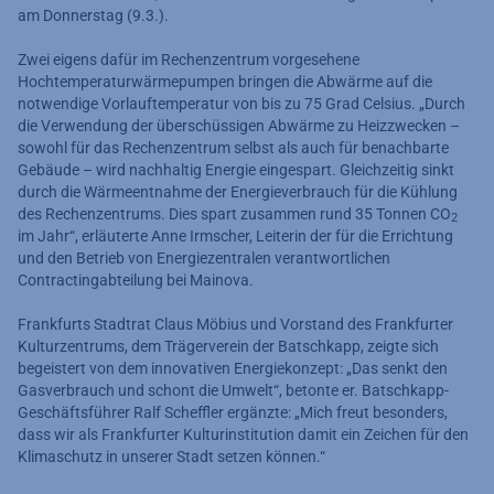
am Donnerstag (9.3.).
Zwei eigens dafür im Rechenzentrum vorgesehene
Hochtemperaturwärmepumpen bringen die Abwärme auf die
notwendige Vorlauftemperatur von bis zu 75 Grad Celsius. „Durch
die Verwendung der überschüssigen Abwärme zu Heizzwecken –
sowohl für das Rechenzentrum selbst als auch für benachbarte
Gebäude – wird nachhaltig Energie eingespart. Gleichzeitig sinkt
durch die Wärmeentnahme der Energieverbrauch für die Kühlung
des Rechenzentrums. Dies spart zusammen rund 35 Tonnen CO
2
im Jahr“, erläuterte Anne Irmscher, Leiterin der für die Errichtung
und den Betrieb von Energiezentralen verantwortlichen
Contractingabteilung bei Mainova.
Frankfurts Stadtrat Claus Möbius und Vorstand des Frankfurter
Kulturzentrums, dem Trägerverein der Batschkapp, zeigte sich
begeistert von dem innovativen Energiekonzept: „Das senkt den
Gasverbrauch und schont die Umwelt“, betonte er. Batschkapp-
Geschäftsführer Ralf Scheffler ergänzte: „Mich freut besonders,
dass wir als Frankfurter Kulturinstitution damit ein Zeichen für den
Klimaschutz in unserer Stadt setzen können.“