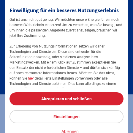
Einwilligung für ein besseres Nutzungserlebnis
Mainova App
Gut ist uns nicht gut genug. Wir möchten unsere Energie für ein noch
besseres Weberlebnis einsetzen! Um zu verstehen, was Sie bewegt, und
um Ihnen die passenden Angebote zuerst anzuzeigen, brauchen wir
jetzt Ihre Zustimmung.
Zur Erhebung von Nutzungsinformationen setzen wir daher
Technologien und Dienste ein. Diese sind entweder für die
Seitenfunktion notwendig, oder sie dienen Analyse- bzw.
Tarife & Angebote
Marketingzwecken. Mit einem Klick auf Zustimmen akzeptieren Sie
den Einsatz der nicht erforderlichen Dienste – und dürfen sich künftig
Services & Informationen
auf noch relevantere Informationen freuen. Möchten Sie das nicht,
Strom für Zuhause
können Sie
hier
detaillierte Einstellungen vornehmen oder alle
Technologien und Dienste ablehnen. Dies kann allerdings zu einem
Erdgas für Zuhause
Podcast
eingeschränkten Nutzererlebnis führen. Selbstverständlich haben Sie
jederzeit die volle Kontrolle über Ihre Daten, denn die Auswahl kann
Elektromobilität
Akzeptieren und schließen
jederzeit geändert werden. Weitere Informationen zur Mainova finden
Umzugsmeldung
Impressum
Datenschutz
Vertrag kündigen
Sie im
Impressum
und in den
Datenschutzhinweisen
.
Energieausweis erstellen
Stromanbieter wechseln
Einstellungen
Vertrag widerrufen
Barrierefreiheit
Stromanbieter in Ihrer Region
Freunde werben
Ablehnen