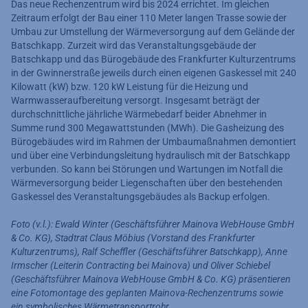
Das neue Rechenzentrum wird bis 2024 errichtet. Im gleichen
Zeitraum erfolgt der Bau einer 110 Meter langen Trasse sowie der
Umbau zur Umstellung der Wärmeversorgung auf dem Gelände der
Batschkapp. Zurzeit wird das Veranstaltungsgebäude der
Batschkapp und das Bürogebäude des Frankfurter Kulturzentrums
in der Gwinnerstraße jeweils durch einen eigenen Gaskessel mit 240
Kilowatt (kW) bzw. 120 kW Leistung für die Heizung und
Warmwasseraufbereitung versorgt. Insgesamt beträgt der
durchschnittliche jährliche Wärmebedarf beider Abnehmer in
Summe rund 300 Megawattstunden (MWh). Die Gasheizung des
Bürogebäudes wird im Rahmen der Umbaumaßnahmen demontiert
und über eine Verbindungsleitung hydraulisch mit der Batschkapp
verbunden. So kann bei Störungen und Wartungen im Notfall die
Wärmeversorgung beider Liegenschaften über den bestehenden
Gaskessel des Veranstaltungsgebäudes als Backup erfolgen.
Foto (v.l.): Ewald Winter (Geschäftsführer Mainova WebHouse GmbH
& Co. KG), Stadtrat Claus Möbius (Vorstand des Frankfurter
Kulturzentrums), Ralf Scheffler (Geschäftsführer Batschkapp), Anne
Irmscher (Leiterin Contracting bei Mainova) und Oliver Schiebel
(Geschäftsführer Mainova WebHouse GmbH & Co. KG) präsentieren
eine Fotomontage des geplanten Mainova-Rechenzentrums sowie
ein symbolisches Wärmetransportrohr.