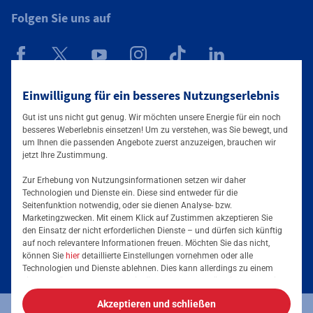
Folgen Sie uns auf
Einwilligung für ein besseres Nutzungserlebnis
Mainova App
Gut ist uns nicht gut genug. Wir möchten unsere Energie für ein noch
besseres Weberlebnis einsetzen! Um zu verstehen, was Sie bewegt, und
um Ihnen die passenden Angebote zuerst anzuzeigen, brauchen wir
jetzt Ihre Zustimmung.
Zur Erhebung von Nutzungsinformationen setzen wir daher
Technologien und Dienste ein. Diese sind entweder für die
Seitenfunktion notwendig, oder sie dienen Analyse- bzw.
Tarife & Lösungen
Marketingzwecken. Mit einem Klick auf Zustimmen akzeptieren Sie
den Einsatz der nicht erforderlichen Dienste – und dürfen sich künftig
Services & Informationen
auf noch relevantere Informationen freuen. Möchten Sie das nicht,
Strom für Unternehmen
können Sie
hier
detaillierte Einstellungen vornehmen oder alle
Technologien und Dienste ablehnen. Dies kann allerdings zu einem
Erdgas für Unternehmen
Podcast
eingeschränkten Nutzererlebnis führen. Selbstverständlich haben Sie
jederzeit die volle Kontrolle über Ihre Daten, denn die Auswahl kann
Energieeffizienz steigern
Akzeptieren und schließen
jederzeit geändert werden. Weitere Informationen zur Mainova finden
Stromkennzeichnung