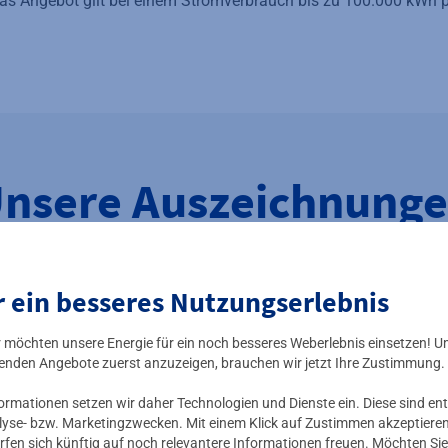
 Angebot gilt bei einem Stromverbrauch bis zu 100.000 kWh p
nsere Auszeichnung
r ein besseres Nutzungserlebnis
ir möchten unsere Energie für ein noch besseres Weberlebnis einsetzen! U
enden Angebote zuerst anzuzeigen, brauchen wir jetzt Ihre Zustimmung.
mationen setzen wir daher Technologien und Dienste ein. Diese sind ent
lyse- bzw. Marketingzwecken. Mit einem Klick auf Zustimmen akzeptieren 
rfen sich künftig auf noch relevantere Informationen freuen. Möchten Sie