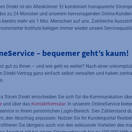
om Direkt ist ein Alleskönner: Er kombiniert transparente Strompr
bis zu 24 Monaten und unserem hervorragenden Online-Kundens
 bereits mehr als 1 Mio. Menschen auf uns. Zahlreiche Auszei
liche Informationen verfügbar
ommierter Institute belegen immer wieder unsere Servicequalitä
ineService – bequemer geht’s kaum!
sst gut zu Ihnen – und wie geht es weiter? Nach einer unkomplizi
 Direkt-Vertrag ganz einfach selbst verwalten und haben zentral
n.
a Strom Direkt entscheiden Sie sich für die Kommunikation übe
ce
und über das
Kontaktformular
. In unserem OnlineService biete
vice in Ihrem persönlichen Login-Bereich. Den Zählerstand du
, den Abschlag anpassen: Nutzen Sie Ihr Kundenportal flexibel 
rofitieren Sie übrigens auch von den exklusiven Vorteilen des m