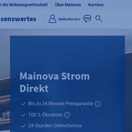
r die Wohnungswirtschaft
Über Mainova
Karriere
ssenswertes
OnlineService
Mainova Strom
Direkt
Bis zu 24 Monate Preisgarantie
Zusätzliche Info
100 % Ökostrom
Zusätzliche Informationen verf
24 Stunden OnlineService