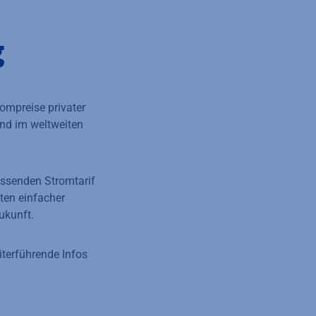
g
rompreise privater
nd im weltweiten
assenden Stromtarif
ten einfacher
ukunft.
terführende Infos