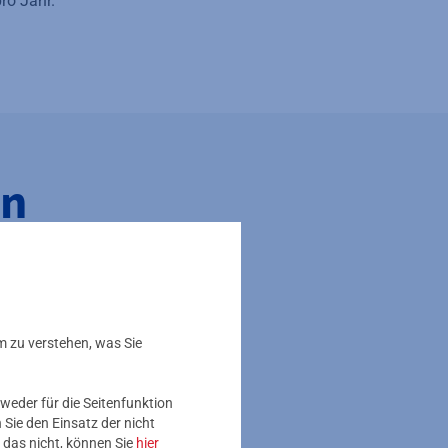
ro Jahr.
en
m zu verstehen, was Sie
weder für die Seitenfunktion
Sie den Einsatz der nicht
 das nicht, können Sie
hier