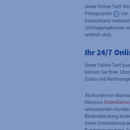
Unser Online-Tarif Str
Preisgarantie
von 
Deutschland vertrauen
Zusätz
Umfrageergebnisse ren
wirklich stolz.
Ihr 24/7 Onl
Unser Online-Tarif pa
können Sie Ihren Strom
Daten und Rechnunge
Als Kunde von Mainov
Mainova
OnlineServi
umfassenden Kundenser
Bankverbindung ändern
Ihrem OnlineService p