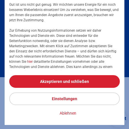
Gut ist uns nicht gut genug. Wir möchten unsere Energie für ein noch
besseres Weberlebnis einsetzen! Um zu verstehen, was Sie bewegt, und
um Ihnen die passenden Angebote zuerst anzuzeigen, brauchen wir
jetzt Ihre Zustimmung.
Zur Erhebung von Nutzungsinformationen setzen wir daher
Technologien und Dienste ein. Diese sind entweder für die
Seitenfunktion notwendig, oder sie dienen Analyse- bzw.
Tarife & Angebote
Marketingzwecken. Mit einem Klick auf Zustimmen akzeptieren Sie
den Einsatz der nicht erforderlichen Dienste – und dürfen sich künftig
Services & Informationen
auf noch relevantere Informationen freuen. Möchten Sie das nicht,
Strom für Zuhause
können Sie
hier
detaillierte Einstellungen vornehmen oder alle
Technologien und Dienste ablehnen. Dies kann allerdings zu einem
Erdgas für Zuhause
Podcast
eingeschränkten Nutzererlebnis führen. Selbstverständlich haben Sie
jederzeit die volle Kontrolle über Ihre Daten, denn die Auswahl kann
Elektromobilität
Akzeptieren und schließen
jederzeit geändert werden. Weitere Informationen zur Mainova finden
Umzugsmeldung
Impressum
Datenschutz
Vertrag kündigen
Sie im
Impressum
und in den
Datenschutzhinweisen
.
Energieausweis erstellen
Stromanbieter wechseln
Einstellungen
Vertrag widerrufen
Barrierefreiheit
Stromanbieter in Ihrer Region
Freunde werben
Ablehnen
Chatbot
Stromkennzeichnung
© 2026 Mainova AG
Chat