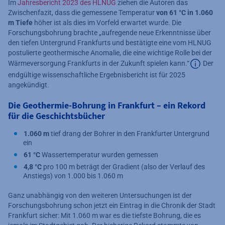
Im
Jahresbericht 2023 des HLNUG
ziehen die Autoren das
Zwischenfazit, dass die gemessene Temperatur
von 61 °C in 1.060
m Tiefe
höher ist als dies im Vorfeld erwartet wurde. Die
Forschungsbohrung brachte „aufregende neue Erkenntnisse über
den tiefen Untergrund Frankfurts und bestätigte eine vom HLNUG
postulierte geothermische Anomalie, die eine wichtige Rolle bei der
Wärmeversorgung Frankfurts in der Zukunft spielen kann.“
Der
endgültige wissenschaftliche Ergebnisbericht ist für 2025
Zusätzlic
angekündigt.
Die Geothermie-Bohrung in Frankfurt – ein Rekord
für die Geschichtsbücher
1.060 m
tief drang der Bohrer in den Frankfurter Untergrund
ein
61 °C
Wassertemperatur wurden gemessen
4,8 °C
pro 100 m beträgt der Gradient (also der Verlauf des
Anstiegs) von 1.000 bis 1.060 m
Ganz unabhängig von den weiteren Untersuchungen ist der
Forschungsbohrung schon jetzt ein Eintrag in die Chronik der Stadt
Frankfurt sicher: Mit 1.060 m war es die tiefste Bohrung, die es