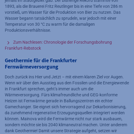
jemals im Stadtgebiet gab. Der bisherige Rekord stammte von
1893, als die Brauerei Fritz Reutlinger bis in eine Tiefe von 286 m
vorstieß, um Wasser für die Produktion von Bier zu nutzen. Das
Wasser begann tatsächlich zu sprudeln, war jedoch mit einer
Temperatur von 30 °C zu warm für die damaligen
Produktionsverhältnisse.
Zum Nachlesen: Chronologie der Forschungsbohrung
Frankfurt-Rebstock
Geothermie für die Frankfurter
Fernwärmeversorgung
Doch zurück ins Hier und Jetzt – mit einem klaren Ziel vor Augen.
Wenn wir über den Ausstieg aus den Fossilen und die Energiewende
in Frankfurt sprechen, geht’s immer auch um die
Wärmeversorgung. Fürs klimafreundliche und GEG-konforme
Heizen ist Fernwärme gerade in Ballungszentren ein echter
Gamechanger. Sie eignet sich hervorragend zur Dekarbonisierung,
da zunehmend regenerative Erzeugungsquellen integriert werden
können. Mainova wird die Fernwärme nicht nur stark ausbauen,
sondern möchte sie bis 2040 klimaneutral machen. Unter anderem
dank Geothermie! Damit unsere Strategie aufgeht, setzen wir