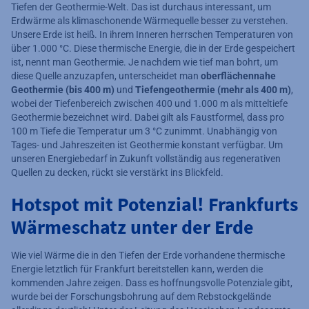
Tiefen der Geothermie-Welt. Das ist durchaus interessant, um
Erdwärme als klimaschonende Wärmequelle besser zu verstehen.
Unsere Erde ist heiß. In ihrem Inneren herrschen Temperaturen von
über 1.000 °C. Diese thermische Energie, die in der Erde gespeichert
ist, nennt man Geothermie. Je nachdem wie tief man bohrt, um
diese Quelle anzuzapfen, unterscheidet man
oberflächennahe
Geothermie (bis 400 m)
und
Tiefengeothermie (mehr als 400 m)
,
wobei der Tiefenbereich zwischen 400 und 1.000 m als mitteltiefe
Geothermie bezeichnet wird. Dabei gilt als Faustformel, dass pro
100 m Tiefe die Temperatur um 3 °C zunimmt. Unabhängig von
Tages- und Jahreszeiten ist Geothermie konstant verfügbar. Um
unseren Energiebedarf in Zukunft vollständig aus regenerativen
Quellen zu decken, rückt sie verstärkt ins Blickfeld.
Hotspot mit Potenzial! Frankfurts
Wärmeschatz unter der Erde
Wie viel Wärme die in den Tiefen der Erde vorhandene thermische
Energie letztlich für Frankfurt bereitstellen kann, werden die
kommenden Jahre zeigen. Dass es hoffnungsvolle Potenziale gibt,
wurde bei der Forschungsbohrung auf dem Rebstockgelände