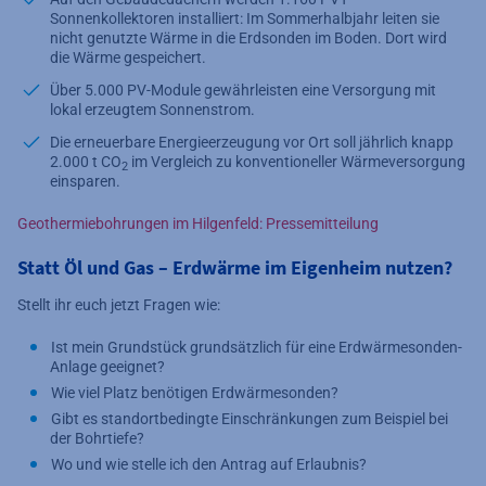
Sonnenkollektoren installiert: Im Sommerhalbjahr leiten sie
nicht genutzte Wärme in die Erdsonden im Boden. Dort wird
die Wärme gespeichert.
Über 5.000 PV-Module gewährleisten eine Versorgung mit
lokal erzeugtem Sonnenstrom.
Die erneuerbare Energieerzeugung vor Ort soll jährlich knapp
2.000 t CO
im Vergleich zu konventioneller Wärmeversorgung
2
einsparen.
Geothermiebohrungen im Hilgenfeld: Pressemitteilung
Statt Öl und Gas – Erdwärme im Eigenheim nutzen?
Stellt ihr euch jetzt Fragen wie:
Ist mein Grundstück grundsätzlich für eine Erdwärmesonden-
Anlage geeignet?
Wie viel Platz benötigen Erdwärmesonden?
Gibt es standortbedingte Einschränkungen zum Beispiel bei
der Bohrtiefe?
Wo und wie stelle ich den Antrag auf Erlaubnis?