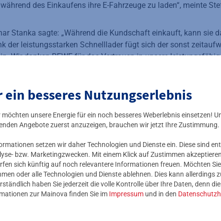
, während des Einkaufens ihre E-Fahrzeuge zu laden“, meinte S
har Stanka sagte: „Während die Kundschaft einkauft, kann sie d
 der leistungsstarken Schnelllader fügt sich der sonst zeitau
 ein. Wir danken REWE für das Vertrauen in unsere leistungsfäh
ls Infrastruktur-Spezialist.“
r ein besseres Nutzungserlebnis
 Mainova betriebenen Power-Säulen auf REWE-Parkplätzen vertei
ebiet. Darunter befinden sich Rosbach-Rodheim im Norden, Mai
ir möchten unsere Energie für ein noch besseres Weberlebnis einsetzen! U
 Westen oder Dreieich im Süden. Die größte Dichte an Mainova-
enden Angebote zuerst anzuzeigen, brauchen wir jetzt Ihre Zustimmung.
n weist Frankfurt am Main mit künftig 25 Standorten auf. Auch 
z auf der Lade-Landkarte vertreten.
mationen setzen wir daher Technologien und Dienste ein. Diese sind ent
lyse- bzw. Marketingzwecken. Mit einem Klick auf Zustimmen akzeptieren 
rfen sich künftig auf noch relevantere Informationen freuen. Möchten Sie
 NRM Netzdienste Rhein-Main GmbH (NRM) war beim Aufbau de
nehmen oder alle Technologien und Dienste ablehnen. Dies kann allerdings
. Denn ein Großteil der Standorte liegt im Netzgebiet der NRM.
rständlich haben Sie jederzeit die volle Kontrolle über Ihre Daten, denn di
rmationen zur Mainova finden Sie im
Impressum
und in den
Datenschutzh
nderem die Abstimmung bzgl. der Projektierung der jeweiligen 
eitig vor. Beim Netzanschluss der sogenannten High Power Charg
sten ebenfalls ein.