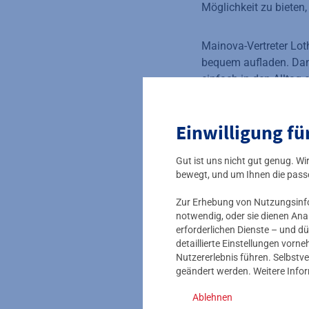
Möglichkeit zu bieten
Mainova-Vertreter Lot
bequem aufladen. Dank
einfach in den Alltag
und unsere Kompetenz a
Einwilligung fü
Die Standorte der von
gesamte Rhein-Main-G
Gut ist uns nicht gut genug. W
Osten, Taunusstein im
bewegt, und um Ihnen die pass
REWE-Mitte-Parkplätze
mit 6 Märkten in Main
Zur Erhebung von Nutzungsinfor
notwendig, oder sie dienen Ana
erforderlichen Dienste – und dü
Die Mainova-Tochter
detaillierte Einstellungen vor
ebenfalls eingebunden
Nutzererlebnis führen. Selbstve
geändert werden. Weitere Info
NRM-Fachleute unter a
die Bauarbeiten netzs
Ablehnen
Infrastruktur-Speziali