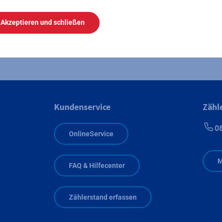
Akzeptieren und schließen
Pressemitteilung: Mainova und REWE starten Lade-Netz
Kundenservice
Zähl
0
OnlineService
M
FAQ & Hilfecenter
Zählerstand erfassen