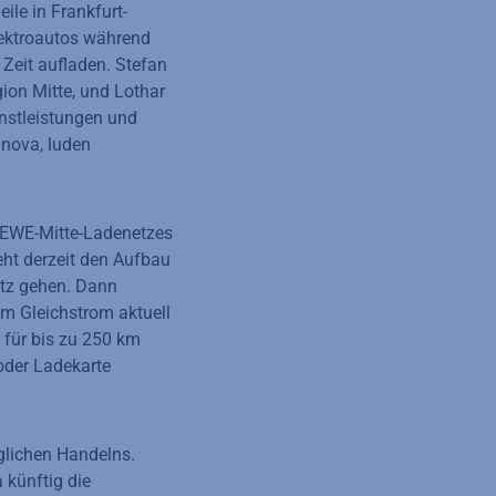
le in Frankfurt-
lektroautos während
 Zeit aufladen. Stefan
ion Mitte, und Lothar
enstleistungen und
inova, luden
 REWE-Mitte-Ladenetzes
eht derzeit den Aufbau
etz gehen. Dann
em Gleichstrom aktuell
 für bis zu 250 km
oder Ladekarte
glichen Handelns.
künftig die