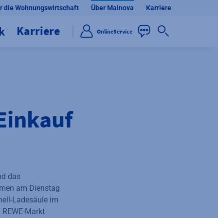
r die Wohnungswirtschaft
Über Mainova
Karriere
Karriere
ik
OnlineService
Einkauf
nd das
men am Dienstag
nell-Ladesäule im
Am REWE-Markt