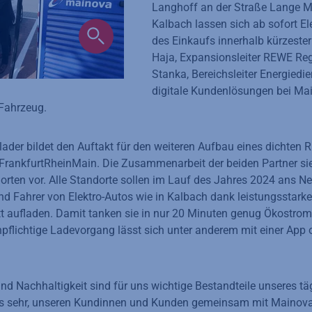
Langhoff an der Straße Lange Mei
Kalbach lassen sich ab sofort E
des Einkaufs innerhalb kürzester
Haja, Expansionsleiter REWE Reg
Stanka, Bereichsleiter Energiedi
digitale Kundenlösungen bei Ma
 Fahrzeug.
lader bildet den Auftakt für den weiteren Aufbau eines dichten
 FrankfurtRheinMain. Die Zusammenarbeit der beiden Partner si
orten vor. Alle Standorte sollen im Lauf des Jahres 2024 ans N
d Fahrer von Elektro-Autos wie in Kalbach dank leistungsstark
tt aufladen. Damit tanken sie in nur 20 Minuten genug Ökostrom
npflichtige Ladevorgang lässt sich unter anderem mit einer App 
nd Nachhaltigkeit sind für uns wichtige Bestandteile unseres tä
uns sehr, unseren Kundinnen und Kunden gemeinsam mit Mainova 