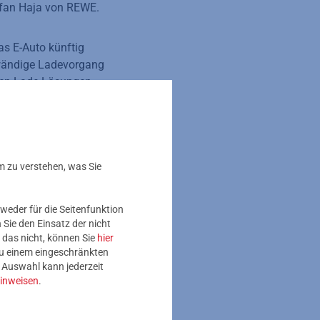
tefan Haja von REWE.
as E-Auto künftig
fwändige Ladevorgang
igen Lade-Lösungen
len sich über das
ntal-Hochstadt im
m zu verstehen, was Sie
Schnellladern auf
Rheinland-Pfalz ist
weder für die Seitenfunktion
Sie den Einsatz der nicht
 das nicht, können Sie
hier
s Lade-Netzes
 zu einem eingeschränkten
 So übernehmen die
e Auswahl kann jederzeit
inweisen
.
Standorte und bereiten
er bringen sich die