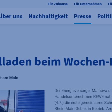
Für Zuhause
Für Unternehmen
Fü
Über uns
Nachhaltigkeit
Presse
Polit
lladen beim Wochen-
rt am Main
Der Energieversorger Mainova u
Handelsunternehmen REWE nah
(4.7.) die erste gemeinsame Sch
Rhein-Main-Gebiet in Betrieb. 