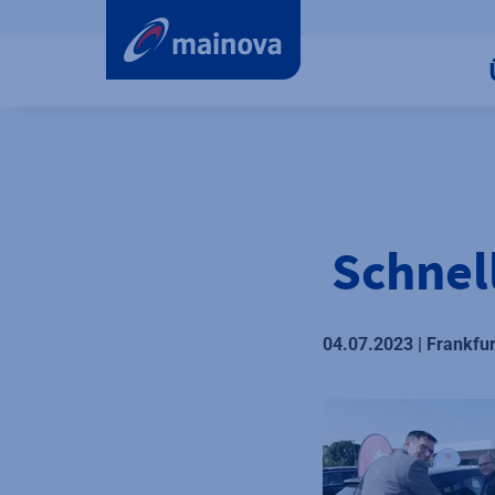
label.aria.preskip
Schnel
04.07.2023 | Frankfu