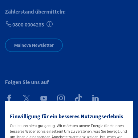
Zählerstand übermitteln:
0800 0004263
Zusätzliche Informationen verfügbar
Mainova Newsletter
Folgen Sie uns auf
Mainova App
Einwilligung für ein besseres Nutzungserlebnis
Gut ist uns nicht gut genug. Wir möchten unsere Energie für ein noch
besseres Weberlebnis einsetzen! Um zu verstehen, was Sie bewegt, und
um Ihnen die passenden Angebote zuerst anzuzeigen, brauchen wir