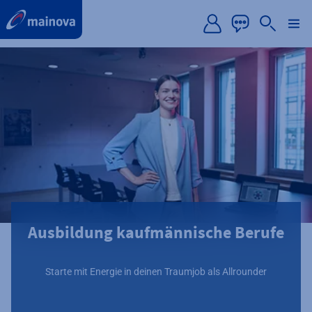
label.aria.preskip
Ausbildung kaufmännische Berufe
Starte mit Energie in deinen Traumjob als Allrounder