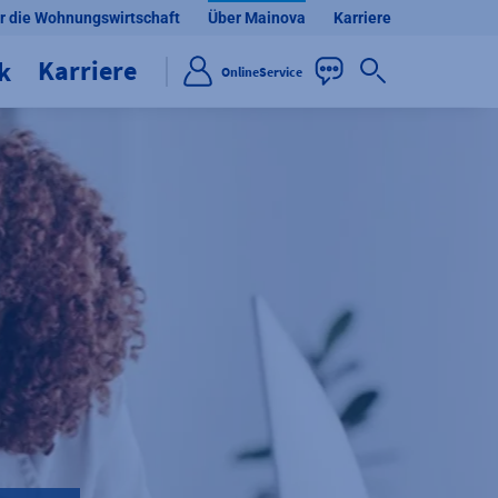
r die Wohnungswirtschaft
Über Mainova
Karriere
Karriere
ik
OnlineService