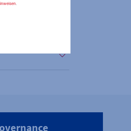
inweisen
.
Governance