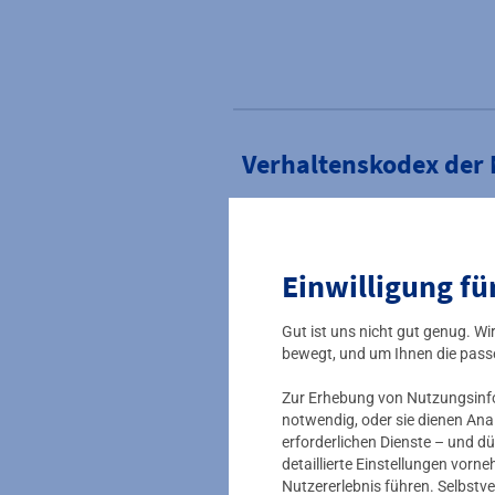
Verhaltenskodex der
Umgang mit Zuwend
Einwilligung fü
Gut ist uns nicht gut genug. W
bewegt, und um Ihnen die pass
Hinweisgebersystem: 
Zur Erhebung von Nutzungsinfor
notwendig, oder sie dienen Ana
erforderlichen Dienste – und dü
detaillierte Einstellungen vor
Hinweisgebersystem: 
Nutzererlebnis führen. Selbstve