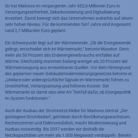
So hat Mainova im vergangenen Jahr 452,6 Millionen Euro in
Versorgungssicherheit, Dekarbonisierung und Digitalisierung
investiert. Damit bewegt sich das Unternehmen weiterhin auf einem
sehr hohen Niveau. Für die kommenden fünf Jahre sind insgesamt
rund 2,7 Milliarden Euro geplant.
Ein Schwerpunkt liegt auf der Wärmewende: „Ob die Energiewende
gelingt, entscheidet sich im Wärmemarkt,“ betonte Maxelon. Denn
mehr als 50 Prozent des Endenergieverbrauchs entfallen auf
Wärme. Gleichzeitig stammen bislang weniger als 20 Prozent der
Wärmeerzeugung aus erneuerbaren Quellen. Vor dem Hintergrund
des geplanten neuen Gebäudemodernisierungsgesetzes betonte er:
„Unklare oder widersprüchliche Signale im Wärmemarkt führen zu
Unsicherheit, Verlangsamung und höheren Kosten. Der
Wärmemarkt ist damit also eine Art Testfall dafür, ob Energiepolitik
im System funktioniert.“
Auch der Ausbau der Stromnetze bleibe für Mainova zentral: „Der
gestiegene Strombedarf, getrieben durch Bevölkerungswachstum,
Rechenzentren und Elektromobilität, macht Modernisierung und
Ausbau notwendig. Bis 2037 werden wir deshalb die
Netzkapazitäten um mehr als 1.000 Megawatt verdoppeln. Bereits