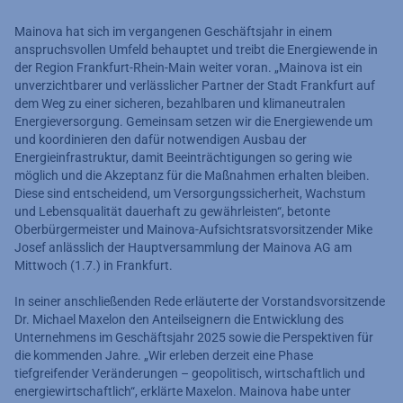
Mainova hat sich im vergangenen Geschäftsjahr in einem
anspruchsvollen Umfeld behauptet und treibt die Energiewende in
der Region Frankfurt-Rhein-Main weiter voran. „Mainova ist ein
unverzichtbarer und verlässlicher Partner der Stadt Frankfurt auf
dem Weg zu einer sicheren, bezahlbaren und klimaneutralen
Energieversorgung. Gemeinsam setzen wir die Energiewende um
und koordinieren den dafür notwendigen Ausbau der
Energieinfrastruktur, damit Beeinträchtigungen so gering wie
möglich und die Akzeptanz für die Maßnahmen erhalten bleiben.
Diese sind entscheidend, um Versorgungssicherheit, Wachstum
und Lebensqualität dauerhaft zu gewährleisten“, betonte
Oberbürgermeister und Mainova-Aufsichtsratsvorsitzender Mike
Josef anlässlich der Hauptversammlung der Mainova AG am
Mittwoch (1.7.) in Frankfurt.
In seiner anschließenden Rede erläuterte der Vorstandsvorsitzende
Dr. Michael Maxelon den Anteilseignern die Entwicklung des
Unternehmens im Geschäftsjahr 2025 sowie die Perspektiven für
die kommenden Jahre. „Wir erleben derzeit eine Phase
tiefgreifender Veränderungen – geopolitisch, wirtschaftlich und
energiewirtschaftlich“, erklärte Maxelon. Mainova habe unter