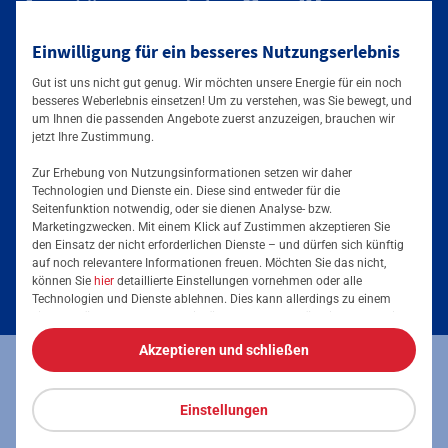
Mainova App
Einwilligung für ein besseres Nutzungserlebnis
Gut ist uns nicht gut genug. Wir möchten unsere Energie für ein noch
besseres Weberlebnis einsetzen! Um zu verstehen, was Sie bewegt, und
um Ihnen die passenden Angebote zuerst anzuzeigen, brauchen wir
jetzt Ihre Zustimmung.
Zur Erhebung von Nutzungsinformationen setzen wir daher
Technologien und Dienste ein. Diese sind entweder für die
Seitenfunktion notwendig, oder sie dienen Analyse- bzw.
Tarife & Angebote
Marketingzwecken. Mit einem Klick auf Zustimmen akzeptieren Sie
den Einsatz der nicht erforderlichen Dienste – und dürfen sich künftig
Services & Informationen
auf noch relevantere Informationen freuen. Möchten Sie das nicht,
Strom für Zuhause
können Sie
hier
detaillierte Einstellungen vornehmen oder alle
Technologien und Dienste ablehnen. Dies kann allerdings zu einem
Erdgas für Zuhause
Podcast
eingeschränkten Nutzererlebnis führen. Selbstverständlich haben Sie
jederzeit die volle Kontrolle über Ihre Daten, denn die Auswahl kann
Elektromobilität
Akzeptieren und schließen
jederzeit geändert werden. Weitere Informationen zur Mainova finden
Umzugsmeldung
Impressum
Datenschutz
Vertrag kündigen
Sie im
Impressum
und in den
Datenschutzhinweisen
.
Energieausweis erstellen
Stromanbieter wechseln
Einstellungen
Vertrag widerrufen
Barrierefreiheit
Stromanbieter in Ihrer Region
Freunde werben