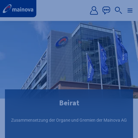
label.aria.preskip
Beirat
Zusammensetzung der Organe und Gremien der Mainova AG