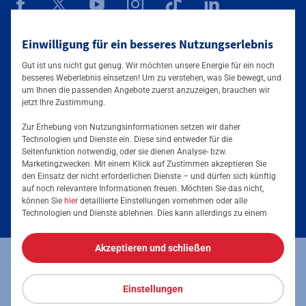
Mainova App
Einwilligung für ein besseres Nutzungserlebnis
Gut ist uns nicht gut genug. Wir möchten unsere Energie für ein noch
besseres Weberlebnis einsetzen! Um zu verstehen, was Sie bewegt, und
um Ihnen die passenden Angebote zuerst anzuzeigen, brauchen wir
jetzt Ihre Zustimmung.
Zur Erhebung von Nutzungsinformationen setzen wir daher
Technologien und Dienste ein. Diese sind entweder für die
Seitenfunktion notwendig, oder sie dienen Analyse- bzw.
Tarife & Angebote
Marketingzwecken. Mit einem Klick auf Zustimmen akzeptieren Sie
den Einsatz der nicht erforderlichen Dienste – und dürfen sich künftig
Services & Informationen
auf noch relevantere Informationen freuen. Möchten Sie das nicht,
Strom für Zuhause
können Sie
hier
detaillierte Einstellungen vornehmen oder alle
Technologien und Dienste ablehnen. Dies kann allerdings zu einem
Erdgas für Zuhause
Podcast
eingeschränkten Nutzererlebnis führen. Selbstverständlich haben Sie
jederzeit die volle Kontrolle über Ihre Daten, denn die Auswahl kann
Elektromobilität
Akzeptieren und schließen
jederzeit geändert werden. Weitere Informationen zur Mainova finden
Umzugsmeldung
Impressum
Datenschutz
Vertrag kündigen
Sie im
Impressum
und in den
Datenschutzhinweisen
.
Energieausweis erstellen
Stromanbieter wechseln
Einstellungen
Vertrag widerrufen
Barrierefreiheit
Stromanbieter in Ihrer Region