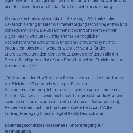
eigenen Büro- und Lagerflächen mit der anfallenden Abwärme aus
den Rechenzentren am Digital Park Fechenheim zu versorgen.
Mainova-Technikvorstand Martin Giehl sagt: „Wir treiben die
Dekarbonisierung unserer Wärmeversorgung technologieoffen und
konsequent voran. Die Zusammenarbeit mit unserem Partner
Digital Realty wird uns künftig erstmals ermöglichen,
Rechenzentrums-Abwärme in unserem Fernwärmesystem zu
integrieren. Dies ist ein weiterer wichtiger Schritt für die
Energiewende und den Klimaschutz. Davon profitieren alle am
Projekt Beteiligten und die Stadt Frankfurt bei der Erreichung ihrer
Klimaschutzziele.“
„Die Nutzung der Abwärme von Rechenzentren ist jetzt und auch
mit Blick in die Zukunft ein wichtiger Faktor zur
Ressourcenschonung. Ich freue mich, gemeinsam mit unserem
Partner Mainova, ein weiteres Leuchtturmprojekt für die Branche
zu initiieren, das uns auch dem internationalen Ziel näherbringt,
Rechenzentren noch nachhaltiger zu betreiben“, sagt Volker
Ludwig, Managing Director Digital Realty Deutschland.
Denkmalgeschütztes Kesselhaus: Unterbringung für
Wärmepumpe