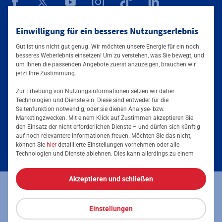
Mainova App
Einwilligung für ein besseres Nutzungserlebnis
Gut ist uns nicht gut genug. Wir möchten unsere Energie für ein noch
besseres Weberlebnis einsetzen! Um zu verstehen, was Sie bewegt, und
um Ihnen die passenden Angebote zuerst anzuzeigen, brauchen wir
jetzt Ihre Zustimmung.
Zur Erhebung von Nutzungsinformationen setzen wir daher
Technologien und Dienste ein. Diese sind entweder für die
Seitenfunktion notwendig, oder sie dienen Analyse- bzw.
Tarife & Angebote
Marketingzwecken. Mit einem Klick auf Zustimmen akzeptieren Sie
den Einsatz der nicht erforderlichen Dienste – und dürfen sich künftig
Services & Informationen
auf noch relevantere Informationen freuen. Möchten Sie das nicht,
Strom für Zuhause
können Sie
hier
detaillierte Einstellungen vornehmen oder alle
Technologien und Dienste ablehnen. Dies kann allerdings zu einem
Erdgas für Zuhause
Podcast
eingeschränkten Nutzererlebnis führen. Selbstverständlich haben Sie
jederzeit die volle Kontrolle über Ihre Daten, denn die Auswahl kann
Elektromobilität
Akzeptieren und schließen
jederzeit geändert werden. Weitere Informationen zur Mainova finden
Umzugsmeldung
Impressum
Datenschutz
Vertrag kündigen
Sie im
Impressum
und in den
Datenschutzhinweisen
.
Energieausweis erstellen
Stromanbieter wechseln
Einstellungen
Vertrag widerrufen
Barrierefreiheit
Stromanbieter in Ihrer Region