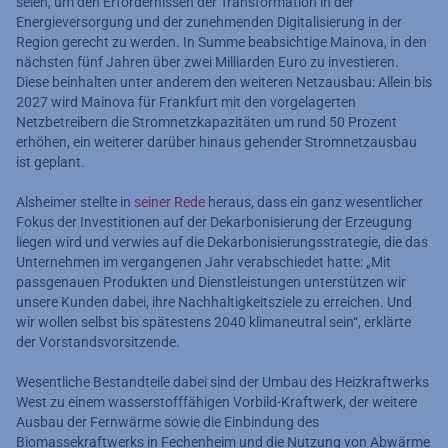
seien, um den Erfordernissen der Transformation in der
Energieversorgung und der zunehmenden Digitalisierung in der
Region gerecht zu werden. In Summe beabsichtige Mainova, in den
nächsten fünf Jahren über zwei Milliarden Euro zu investieren.
Diese beinhalten unter anderem den weiteren Netzausbau: Allein bis
2027 wird Mainova für Frankfurt mit den vorgelagerten
Netzbetreibern die Stromnetzkapazitäten um rund 50 Prozent
erhöhen, ein weiterer darüber hinaus gehender Stromnetzausbau
ist geplant.
Alsheimer stellte in
seiner Rede
heraus, dass ein ganz wesentlicher
Fokus der Investitionen auf der Dekarbonisierung der Erzeugung
liegen wird und verwies auf die Dekarbonisierungsstrategie, die das
Unternehmen im vergangenen Jahr verabschiedet hatte: „Mit
passgenauen Produkten und Dienstleistungen unterstützen wir
unsere Kunden dabei, ihre Nachhaltigkeitsziele zu erreichen. Und
wir wollen selbst bis spätestens 2040 klimaneutral sein“, erklärte
der Vorstandsvorsitzende.
Wesentliche Bestandteile dabei sind der Umbau des Heizkraftwerks
West zu einem wasserstofffähigen Vorbild-Kraftwerk, der weitere
Ausbau der Fernwärme sowie die Einbindung des
Biomassekraftwerks in Fechenheim und die Nutzung von Abwärme