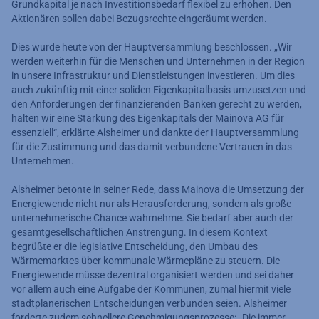
Grundkapital je nach Investitionsbedarf flexibel zu erhöhen. Den
Aktionären sollen dabei Bezugsrechte eingeräumt werden.
Dies wurde heute von der Hauptversammlung beschlossen. „Wir
werden weiterhin für die Menschen und Unternehmen in der Region
in unsere Infrastruktur und Dienstleistungen investieren. Um dies
auch zukünftig mit einer soliden Eigenkapitalbasis umzusetzen und
den Anforderungen der finanzierenden Banken gerecht zu werden,
halten wir eine Stärkung des Eigenkapitals der Mainova AG für
essenziell“, erklärte Alsheimer und dankte der Hauptversammlung
für die Zustimmung und das damit verbundene Vertrauen in das
Unternehmen.
Alsheimer betonte in seiner Rede, dass Mainova die Umsetzung der
Energiewende nicht nur als Herausforderung, sondern als große
unternehmerische Chance wahrnehme. Sie bedarf aber auch der
gesamtgesellschaftlichen Anstrengung. In diesem Kontext
begrüßte er die legislative Entscheidung, den Umbau des
Wärmemarktes über kommunale Wärmepläne zu steuern. Die
Energiewende müsse dezentral organisiert werden und sei daher
vor allem auch eine Aufgabe der Kommunen, zumal hiermit viele
stadtplanerischen Entscheidungen verbunden seien. Alsheimer
forderte zudem schnellere Genehmigungsprozesse: „Die immer