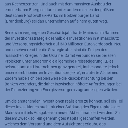
aus Rechenzentren. Und auch mit dem massiven Ausbau der
erneuerbaren Energien durch unter anderem einen der größten
deutschen Photovoltaik-Parks im Boitzenburger Land
(Brandenburg) sei das Unternehmen auf einem guten Weg.
Bereits im vergangenen Geschäftsjahr hatte Mainova im Rahmen
der Investitionsstrategie deshalb die Investitionen in Klimaschutz
und Versorgungssicherheit auf 340 Millionen Euro verdoppelt. Neu
und erschwerend für die Strategie aber sind die Folgen des
russischen Krieges in der Ukraine. Damit verbunden sei bei allen
Projekten unter anderem die allgemeine Preissteigerung. „Dies
belastet uns als Unternehmen ganz generell, insbesondere jedoch
unsere ambitionierten Investitionsprojekte“, erläuterte Alsheimer.
Zudem habe sich beispielsweise die Risikobetrachtung bei den
Banken verändert, die daher inzwischen höhere Anforderungen bei
der Finanzierung von Energieversorgern zugrunde legen würden.
Um die anstehenden Investitionen realisieren zu können, soll ein Teil
dieser Investitionen auch mit einer Stärkung des Eigenkapitals der
Mainova mittels Ausgabe von neuen Aktien finanziert werden. Zu
diesem Zweck soll ein genehmigtes Kapital geschaffen werden,
welches dem Vorstand und dem Aufsichtsrat erlaubt, das