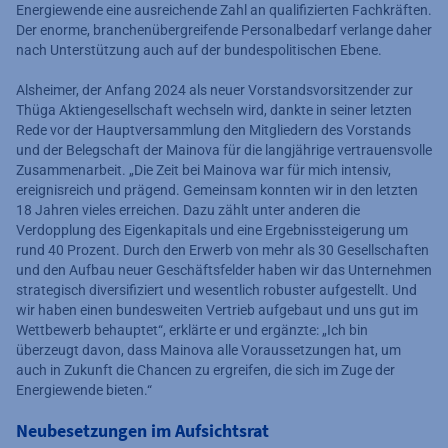
Energiewende eine ausreichende Zahl an qualifizierten Fachkräften.
Der enorme, branchenübergreifende Personalbedarf verlange daher
nach Unterstützung auch auf der bundespolitischen Ebene.
Alsheimer, der Anfang 2024 als neuer Vorstandsvorsitzender zur
Thüga Aktiengesellschaft wechseln wird, dankte in seiner letzten
Rede vor der Hauptversammlung den Mitgliedern des Vorstands
und der Belegschaft der Mainova für die langjährige vertrauensvolle
Zusammenarbeit. „Die Zeit bei Mainova war für mich intensiv,
ereignisreich und prägend. Gemeinsam konnten wir in den letzten
18 Jahren vieles erreichen. Dazu zählt unter anderen die
Verdopplung des Eigenkapitals und eine Ergebnissteigerung um
rund 40 Prozent. Durch den Erwerb von mehr als 30 Gesellschaften
und den Aufbau neuer Geschäftsfelder haben wir das Unternehmen
strategisch diversifiziert und wesentlich robuster aufgestellt. Und
wir haben einen bundesweiten Vertrieb aufgebaut und uns gut im
Wettbewerb behauptet“, erklärte er und ergänzte: „Ich bin
überzeugt davon, dass Mainova alle Voraussetzungen hat, um
auch in Zukunft die Chancen zu ergreifen, die sich im Zuge der
Energiewende bieten.“
Neubesetzungen im Aufsichtsrat