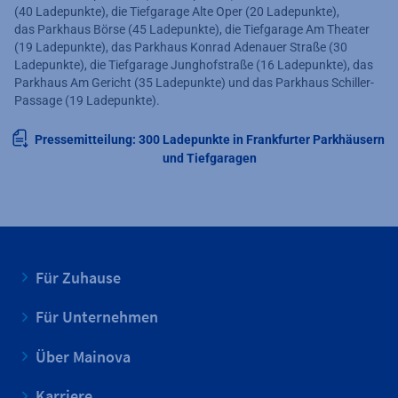
(40 Ladepunkte), die Tiefgarage Alte Oper (20 Ladepunkte),
das Parkhaus Börse (45 Ladepunkte), die Tiefgarage Am Theater
(19 Ladepunkte), das Parkhaus Konrad Adenauer Straße (30
Ladepunkte), die Tiefgarage Junghofstraße (16 Ladepunkte), das
Parkhaus Am Gericht (35 Ladepunkte) und das Parkhaus Schiller-
Passage (19 Ladepunkte).
Pressemitteilung: 300 Ladepunkte in Frankfurter Parkhäusern
und Tiefgaragen
Für Zuhause
Für Unternehmen
Über Mainova
Karriere