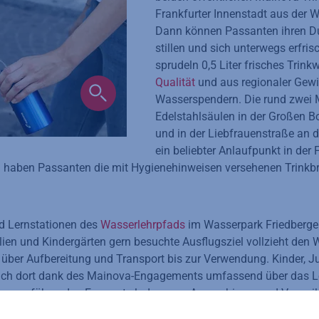
Frankfurter Innenstadt aus der 
Dann können Passanten ihren Dur
stillen und sich unterwegs erfri
sprudeln 0,5 Liter frisches Trin
Qualität
und aus regionaler Gew
Wasserspendern. Die rund zwei 
Edelstahlsäulen in der Großen 
und in der Liebfrauenstraße an d
ein beliebter Anlaufpunkt in der 
haben Passanten die mit Hygienehinweisen versehenen Trinkb
d Lernstationen des
Wasserlehrpfads
im Wasserpark Friedberger
lien und Kindergärten gern besuchte Ausflugsziel vollzieht den
 über Aufbereitung und Transport bis zur Verwendung. Kinder, 
ich dort dank des Mainova-Engagements umfassend über das 
 wasserführenden Exponate laden zum Ausprobieren und Verweile
langen und drei Meter breiten Holzsteg verbunden, der einem nat