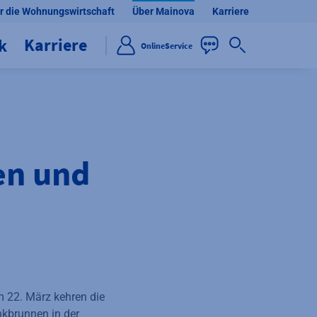
r die Wohnungswirtschaft
Über Mainova
Karriere
Karriere
ik
OnlineService
en und
 22. März kehren die
nkbrunnen in der