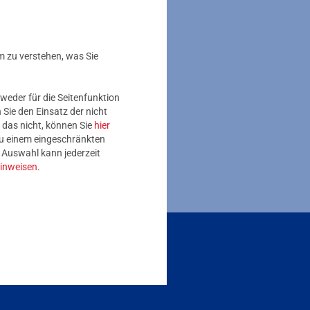
. Erklärtafeln bieten
 wieder Wasser.
m zu verstehen, was Sie
gebeten, bei der
cht mit bloßen
weder für die Seitenfunktion
Sie den Einsatz der nicht
 das nicht, können Sie
hier
 zu einem eingeschränkten
e Auswahl kann jederzeit
inweisen
.
erstand übermitteln:
800 0004263
Zusätzliche Informationen verfügbar