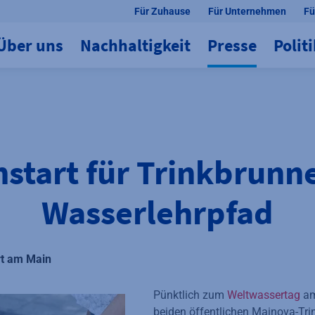
Für Zuhause
Für Unternehmen
Fü
Über uns
Nachhaltigkeit
Presse
Polit
nstart für Trinkbrunn
Wasserlehrpfad
rt am Main
Pünktlich zum
Weltwassertag
am
beiden öffentlichen Mainova-Tri