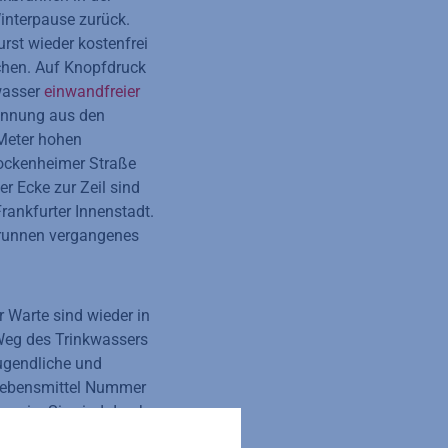
Winterpause zurück.
st wieder kostenfrei
schen. Auf Knopfdruck
kwasser
einwandfreier
innung aus den
Meter hohen
Bockenheimer Straße
er Ecke zur Zeil sind
Frankfurter Innenstadt.
runnen vergangenes
 Warte sind wieder in
 Weg des Trinkwassers
Jugendliche und
Lebensmittel Nummer
n ein. Sie sind durch
ürlichen