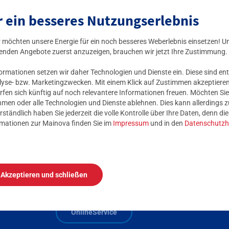
unden ist. Insgesamt verfügt der Lehrpfad über neun Stationen
r ein besseres Nutzungserlebnis
ationen. Der öffentliche Trinkbrunnen vor Ort spendet ebenfalls
ir möchten unsere Energie für ein noch besseres Weberlebnis einsetzen! U
rinkbrunnen werden aufgrund der besonderen Situation weiterhin 
enden Angebote zuerst anzuzeigen, brauchen wir jetzt Ihre Zustimmung.
Hygieneregeln zu beachten. Dazu gehört die Bitte, den Taster ni
mationen setzen wir daher Technologien und Dienste ein. Diese sind ent
lyse- bzw. Marketingzwecken. Mit einem Klick auf Zustimmen akzeptieren 
rfen sich künftig auf noch relevantere Informationen freuen. Möchten Sie
nehmen oder alle Technologien und Dienste ablehnen. Dies kann allerdings
Pressemitteilung: Inbetriebnahme Trinkbrunnen
rständlich haben Sie jederzeit die volle Kontrolle über Ihre Daten, denn di
rmationen zur Mainova finden Sie im
Impressum
und in den
Datenschutzh
Akzeptieren und schließen
Kundenservice
Zähl
0
OnlineService