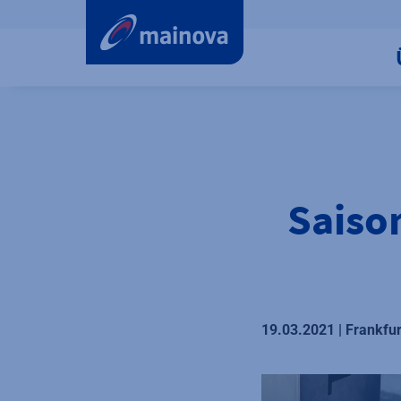
label.aria.preskip
Saiso
19.03.2021 | Frankfu