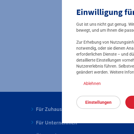
Gewässerlauf nachempf
Einwilligung fü
weiterführende Inform
Gut ist uns nicht gut genug. W
Alle Nutzer unserer T
bewegt, und um Ihnen die pass
Nutzung die gängigen 
Händen zu bedienen.
Zur Erhebung von Nutzungsinfor
notwendig, oder sie dienen Ana
erforderlichen Dienste – und dü
detaillierte Einstellungen vor
Nutzererlebnis führen. Selbstve
geändert werden. Weitere Info
Ablehnen
Einstellungen
Für Zuhause
Für Unternehmen