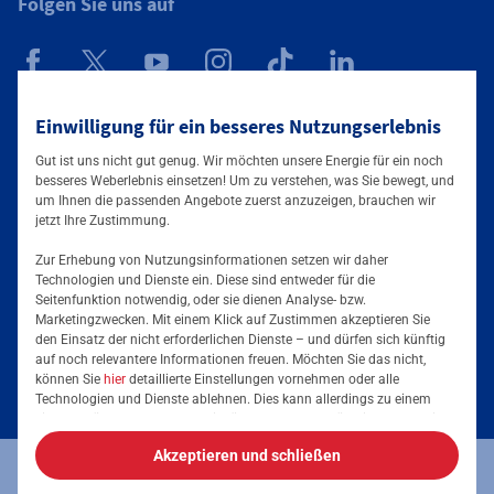
Folgen Sie uns auf
Mainova App
Einwilligung für ein besseres Nutzungserlebnis
Gut ist uns nicht gut genug. Wir möchten unsere Energie für ein noch
besseres Weberlebnis einsetzen! Um zu verstehen, was Sie bewegt, und
um Ihnen die passenden Angebote zuerst anzuzeigen, brauchen wir
jetzt Ihre Zustimmung.
Zur Erhebung von Nutzungsinformationen setzen wir daher
Technologien und Dienste ein. Diese sind entweder für die
Seitenfunktion notwendig, oder sie dienen Analyse- bzw.
Tarife & Angebote
Marketingzwecken. Mit einem Klick auf Zustimmen akzeptieren Sie
den Einsatz der nicht erforderlichen Dienste – und dürfen sich künftig
Services & Informationen
auf noch relevantere Informationen freuen. Möchten Sie das nicht,
Strom für Zuhause
können Sie
hier
detaillierte Einstellungen vornehmen oder alle
Technologien und Dienste ablehnen. Dies kann allerdings zu einem
Erdgas für Zuhause
Podcast
eingeschränkten Nutzererlebnis führen. Selbstverständlich haben Sie
jederzeit die volle Kontrolle über Ihre Daten, denn die Auswahl kann
Elektromobilität
Akzeptieren und schließen
jederzeit geändert werden. Weitere Informationen zur Mainova finden
Umzugsmeldung
Impressum
Datenschutz
Vertrag kündigen
Sie im
Impressum
und in den
Datenschutzhinweisen
.