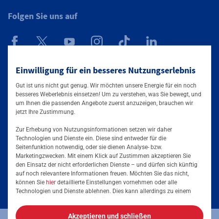
Folgen Sie uns auf
Mainova App
Einwilligung für ein besseres Nutzungserlebnis
Gut ist uns nicht gut genug. Wir möchten unsere Energie für ein noch
besseres Weberlebnis einsetzen! Um zu verstehen, was Sie bewegt, und
um Ihnen die passenden Angebote zuerst anzuzeigen, brauchen wir
jetzt Ihre Zustimmung.
Zur Erhebung von Nutzungsinformationen setzen wir daher
Technologien und Dienste ein. Diese sind entweder für die
Seitenfunktion notwendig, oder sie dienen Analyse- bzw.
Tarife & Angebote
Marketingzwecken. Mit einem Klick auf Zustimmen akzeptieren Sie
den Einsatz der nicht erforderlichen Dienste – und dürfen sich künftig
Services & Informationen
auf noch relevantere Informationen freuen. Möchten Sie das nicht,
Strom für Zuhause
können Sie
hier
detaillierte Einstellungen vornehmen oder alle
Technologien und Dienste ablehnen. Dies kann allerdings zu einem
Erdgas für Zuhause
Podcast
eingeschränkten Nutzererlebnis führen. Selbstverständlich haben Sie
jederzeit die volle Kontrolle über Ihre Daten, denn die Auswahl kann
Elektromobilität
Akzeptieren und schließen
jederzeit geändert werden. Weitere Informationen zur Mainova finden