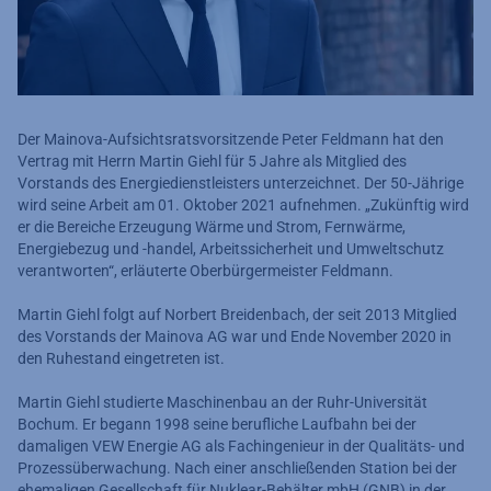
Der Mainova-Aufsichtsratsvorsitzende Peter Feldmann hat den
Vertrag mit Herrn Martin Giehl für 5 Jahre als Mitglied des
Vorstands des Energiedienstleisters unterzeichnet. Der 50-Jährige
wird seine Arbeit am 01. Oktober 2021 aufnehmen. „Zukünftig wird
er die Bereiche Erzeugung Wärme und Strom, Fernwärme,
Energiebezug und -handel, Arbeitssicherheit und Umweltschutz
verantworten“, erläuterte Oberbürgermeister Feldmann.
Martin Giehl folgt auf Norbert Breidenbach, der seit 2013 Mitglied
des Vorstands der Mainova AG war und Ende November 2020 in
den Ruhestand eingetreten ist.
Martin Giehl studierte Maschinenbau an der Ruhr-Universität
Bochum. Er begann 1998 seine berufliche Laufbahn bei der
damaligen VEW Energie AG als Fachingenieur in der Qualitäts- und
Prozessüberwachung. Nach einer anschließenden Station bei der
ehemaligen Gesellschaft für Nuklear-Behälter mbH (GNB) in der