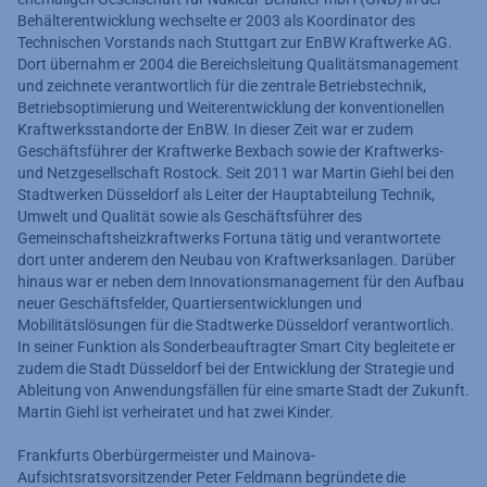
Behälterentwicklung wechselte er 2003 als Koordinator des
Technischen Vorstands nach Stuttgart zur EnBW Kraftwerke AG.
Dort übernahm er 2004 die Bereichsleitung Qualitätsmanagement
und zeichnete verantwortlich für die zentrale Betriebstechnik,
Betriebsoptimierung und Weiterentwicklung der konventionellen
Kraftwerksstandorte der EnBW. In dieser Zeit war er zudem
Geschäftsführer der Kraftwerke Bexbach sowie der Kraftwerks-
und Netzgesellschaft Rostock. Seit 2011 war Martin Giehl bei den
Stadtwerken Düsseldorf als Leiter der Hauptabteilung Technik,
Umwelt und Qualität sowie als Geschäftsführer des
Gemeinschaftsheizkraftwerks Fortuna tätig und verantwortete
dort unter anderem den Neubau von Kraftwerksanlagen. Darüber
hinaus war er neben dem Innovationsmanagement für den Aufbau
neuer Geschäftsfelder, Quartiersentwicklungen und
Mobilitätslösungen für die Stadtwerke Düsseldorf verantwortlich.
In seiner Funktion als Sonderbeauftragter Smart City begleitete er
zudem die Stadt Düsseldorf bei der Entwicklung der Strategie und
Ableitung von Anwendungsfällen für eine smarte Stadt der Zukunft.
Martin Giehl ist verheiratet und hat zwei Kinder.
Frankfurts Oberbürgermeister und Mainova-
Aufsichtsratsvorsitzender Peter Feldmann begründete die