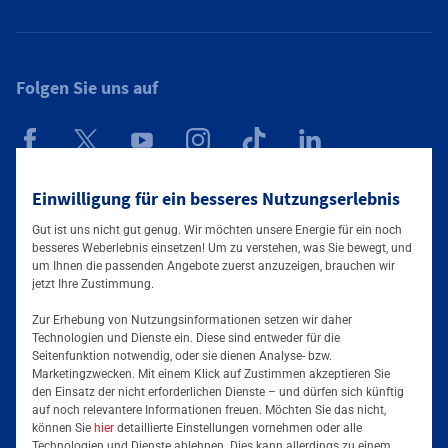
Folgen Sie uns auf
Mainova App
Einwilligung für ein besseres Nutzungserlebnis
Gut ist uns nicht gut genug. Wir möchten unsere Energie für ein noch
besseres Weberlebnis einsetzen! Um zu verstehen, was Sie bewegt, und
um Ihnen die passenden Angebote zuerst anzuzeigen, brauchen wir
jetzt Ihre Zustimmung.
Zur Erhebung von Nutzungsinformationen setzen wir daher
Technologien und Dienste ein. Diese sind entweder für die
Seitenfunktion notwendig, oder sie dienen Analyse- bzw.
Tarife & Angebote
Marketingzwecken. Mit einem Klick auf Zustimmen akzeptieren Sie
den Einsatz der nicht erforderlichen Dienste – und dürfen sich künftig
Services & Informationen
auf noch relevantere Informationen freuen. Möchten Sie das nicht,
Strom für Zuhause
können Sie
hier
detaillierte Einstellungen vornehmen oder alle
Technologien und Dienste ablehnen. Dies kann allerdings zu einem