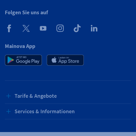
Folgen Sie uns auf
Mainova App
Tarife & Angebote
Services & Informationen
Strom für Zuhause
Erdgas für Zuhause
Podcast