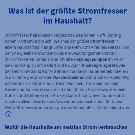
Was ist der größte Stromfresser
im Haushalt?
Stromfresser haben einen vergleichsweise hohen – oft unnötig
hohen – Stromverbrauch. Welches der größte Stromfresser in
einem Haushalt ist, hängt unter anderem vom Alter des Geräts, von
der Energieeffizienz und individuellen Nutzungsintensität ab.
Stromfresser Nummer 1 sind oft alte
Heizungspumpen
im Keller,
die unabhängig vom Bedarf laufen. Auch
Küchengroßgeräte
wie
der Elektroherd und Kühl-/Gefrierschänke im Dauerbetrieb oder ein
in die Jahre gekommener
Wäschetrockner
verbrauchen regelmäßig
besonders viel Strom/Jahr. Beim Waschen, Trocknen, Kochen,
Garen und Backen etwa spricht man oft von ⁠Prozesswärme⁠; beim
Kühlen und Gefrieren von ⁠Prozesskälte⁠. Laut Umweltbundesamt
machen allein diese beiden Anwendungsbereiche über 50 % des
Netto-Stromverbrauchs der privaten Haushalte in Deutschland aus.
Zusätzliche Informationen verfügbar
Wofür die Haushalte am meisten Strom verbrauchen