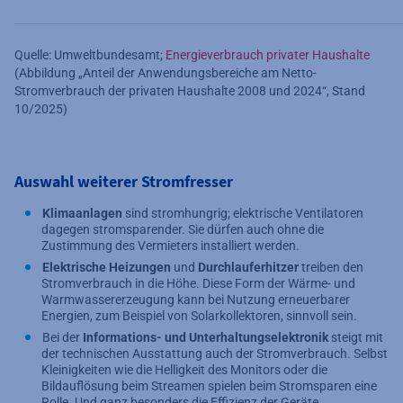
Quelle: Umweltbundesamt;
Energieverbrauch privater Haushalte
(Abbildung „Anteil der Anwendungsbereiche am Netto-
Stromverbrauch der privaten Haushalte 2008 und 2024“, Stand
10/2025)
Auswahl weiterer Stromfresser
Klimaanlagen
sind stromhungrig; elektrische Ventilatoren
dagegen stromsparender. Sie dürfen auch ohne die
Zustimmung des Vermieters installiert werden.
Elektrische Heizungen
und
Durchlauferhitzer
treiben den
Stromverbrauch in die Höhe. Diese Form der Wärme- und
Warmwassererzeugung kann bei Nutzung erneuerbarer
Energien, zum Beispiel von Solarkollektoren, sinnvoll sein.
Bei der
Informations- und Unterhaltungselektronik
steigt mit
der technischen Ausstattung auch der Stromverbrauch. Selbst
Kleinigkeiten wie die Helligkeit des Monitors oder die
Bildauflösung beim Streamen spielen beim Stromsparen eine
Rolle. Und ganz besonders die Effizienz der Geräte.