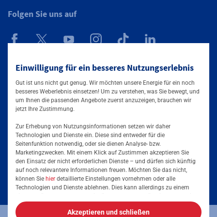
Folgen Sie uns auf
Mainova App
Einwilligung für ein besseres Nutzungserlebnis
Gut ist uns nicht gut genug. Wir möchten unsere Energie für ein noch
besseres Weberlebnis einsetzen! Um zu verstehen, was Sie bewegt, und
um Ihnen die passenden Angebote zuerst anzuzeigen, brauchen wir
jetzt Ihre Zustimmung.
Zur Erhebung von Nutzungsinformationen setzen wir daher
Technologien und Dienste ein. Diese sind entweder für die
Seitenfunktion notwendig, oder sie dienen Analyse- bzw.
Tarife & Angebote
Marketingzwecken. Mit einem Klick auf Zustimmen akzeptieren Sie
den Einsatz der nicht erforderlichen Dienste – und dürfen sich künftig
Services & Informationen
auf noch relevantere Informationen freuen. Möchten Sie das nicht,
Strom für Zuhause
können Sie
hier
detaillierte Einstellungen vornehmen oder alle
Technologien und Dienste ablehnen. Dies kann allerdings zu einem
Erdgas für Zuhause
Podcast
eingeschränkten Nutzererlebnis führen. Selbstverständlich haben Sie
jederzeit die volle Kontrolle über Ihre Daten, denn die Auswahl kann
Elektromobilität
Akzeptieren und schließen
jederzeit geändert werden. Weitere Informationen zur Mainova finden
Umzugsmeldung