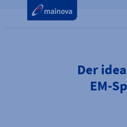
label.aria.preskip
Der idea
EM-Spi