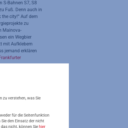
en S-Bahnen S7, S8
 zu Fuß. Denn auch in
k the city!“ Auf dem
gieprojekte zu
in Mainova-
ssen ein Wegbier
t mit Aufklebern
ass jemand erklären
Frankfurter
m zu verstehen, was Sie
weder für die Seitenfunktion
Sie den Einsatz der nicht
 das nicht, können Sie
hier