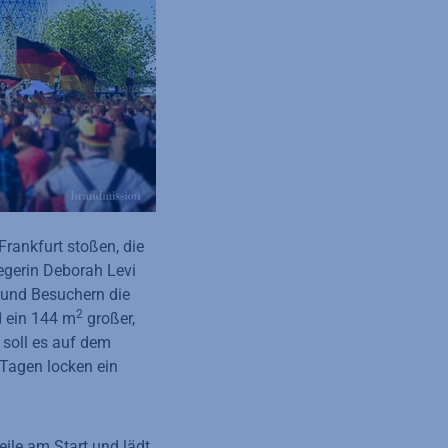
Frankfurt stoßen, die
egerin Deborah Levi
 und Besuchern die
2
d ein 144 m
großer,
soll es auf dem
 Tagen locken ein
eile am Start und lädt