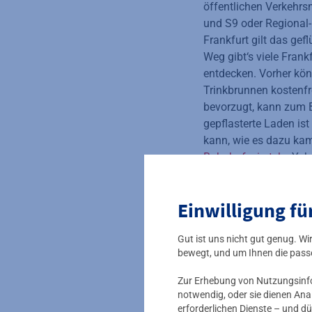
öffentlichen Verkehrs
und S9 oder Regional-
Frankfurt gilt das gef
Weg gibt‘s viele Fran
entdecken. Vorher kön
Trinkbrunnen kostenfr
bevorzugt, kann zum B
gepflasterte Laden ist
kann, wie es dazu kam
Bahnhofsviertels
. Yok
Einwilligung fü
Gut ist uns nicht gut genug. W
bewegt, und um Ihnen die pass
Zur Erhebung von Nutzungsinfor
notwendig, oder sie dienen Ana
erforderlichen Dienste – und dü