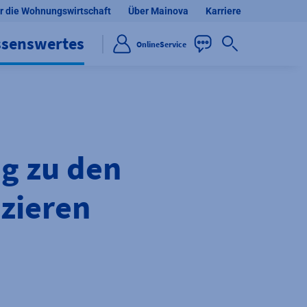
r die Wohnungswirtschaft
Über Mainova
Karriere
ssenswertes
OnlineService
ig zu den
azieren