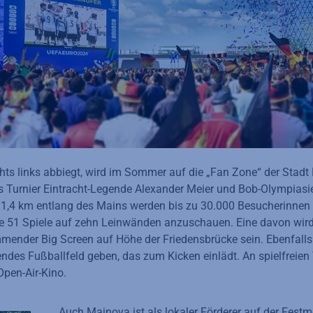
hts links abbiegt, wird im Sommer auf die „Fan Zone“ der Stadt 
as Turnier Eintracht-Legende Alexander Meier und Bob-Olympiasi
 1,4 km entlang des Mains werden bis zu 30.000 Besucherinnen
le 51 Spiele auf zehn Leinwänden anzuschauen. Eine davon wir
ender Big Screen auf Höhe der Friedensbrücke sein. Ebenfalls 
es Fußballfeld geben, das zum Kicken einlädt. An spielfreien
pen-Air-Kino.
Auch Mainova ist als lokaler Förderer auf der Festm