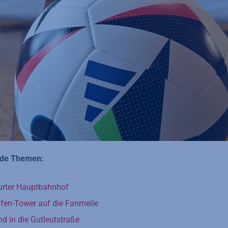
ende Themen:
urter Hauptbahnhof
fen-Tower auf die Fanmeile
 in die Gutleutstraße