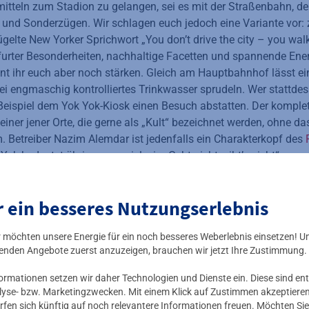
mitteln zum Stadion zu gelangen, sei es mit der Straßenbahn, d
 und Sonderzügen. Wir schlagen euch jedoch eine Variante vor:
lügelte New Yorker Sprichwort „You don’t drive the city – you wal
kfurter Besonderheiten, nachhaltige Facetten und spannende Ener
nt ihr euch aber noch stärken. Gleich am Hauptbahnhof lässt e
ei engmaschig kontrolliertes Trinkwasser sprudeln. Wer stattde
eispiel dem Yok Yok-Kiosk einen Besuch abstatten. Der komplet
 einer jener Orte, die gerne als „Kult“ bezeichnet werden, ohne d
. Betreiber Nazim Alemdar ist jedenfalls ein Charakterkopf des
 Yok bedeutet übrigens so viel wie „Geht nicht, gibt’s nicht“.
r ein besseres Nutzungserlebnis
ir möchten unsere Energie für ein noch besseres Weberlebnis einsetzen! U
enden Angebote zuerst anzuzeigen, brauchen wir jetzt Ihre Zustimmung.
mationen setzen wir daher Technologien und Dienste ein. Diese sind ent
lyse- bzw. Marketingzwecken. Mit einem Klick auf Zustimmen akzeptieren 
rfen sich künftig auf noch relevantere Informationen freuen. Möchten Sie