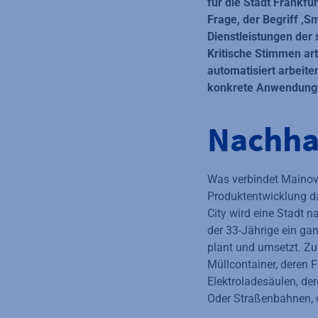
für die Stadt Frankf
Frage, der Begriff ‚S
Dienstleistungen der
Kritische Stimmen art
automatisiert arbeit
konkrete Anwendungsf
Nachhal
Was verbindet Mainova
Produktentwicklung da
City wird eine Stadt n
der 33-Jährige ein ganz
plant und umsetzt. Z
Müllcontainer, deren F
Elektroladesäulen, de
Oder Straßenbahnen, di