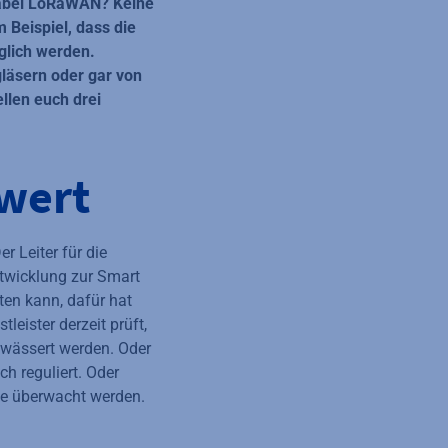
 dabei LoRaWAN? Keine
m Beispiel, dass die
glich werden.
gläsern oder gar von
llen euch drei
swert
r Leiter für die
ntwicklung zur Smart
ten kann, dafür hat
leister derzeit prüft,
ewässert werden. Oder
ch reguliert. Oder
ie überwacht werden.