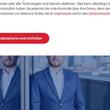
 nicht aus. Schon dadurch ist ein gewisser Datenschutz garantier
nehmen oder alle Technologien und Dienste ablehnen. Dies kann allerdings
n“, sagt Borg-Krebs.
rständlich haben Sie jederzeit die volle Kontrolle über Ihre Daten, denn di
rmationen zur Mainova finden Sie im
Impressum
und in den
Datenschutzh
Akzeptieren und schließen