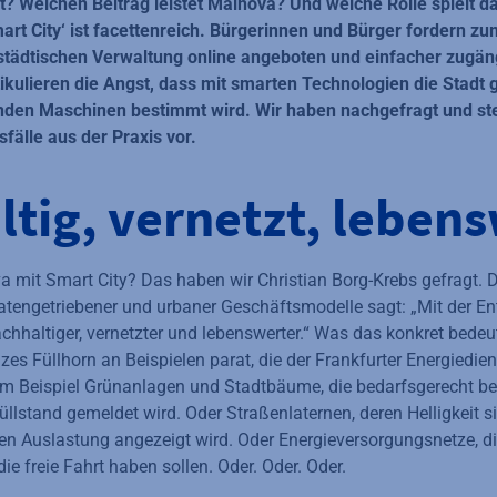
urt? Welchen Beitrag leistet Mainova? Und welche Rolle spielt
mart City‘ ist facettenreich. Bürgerinnen und Bürger fordern zu
 städtischen Verwaltung online angeboten und einfacher zugän
ikulieren die Angst, dass mit smarten Technologien die Stadt 
enden Maschinen bestimmt wird. Wir haben nachgefragt und ste
älle aus der Praxis vor.
tig, vernetzt, leben
 mit Smart City? Das haben wir Christian Borg-Krebs gefragt. De
tengetriebener und urbaner Geschäftsmodelle sagt: „Mit der E
achhaltiger, vernetzter und lebenswerter.“ Was das konkret bedeu
es Füllhorn an Beispielen parat, die der Frankfurter Energiedienst
um Beispiel Grünanlagen und Stadtbäume, die bedarfsgerecht b
üllstand gemeldet wird. Oder Straßenlaternen, deren Helligkeit si
ren Auslastung angezeigt wird. Oder Energieversorgungsnetze, d
e freie Fahrt haben sollen. Oder. Oder. Oder.