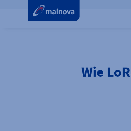
label.aria.preskip
Wie LoR