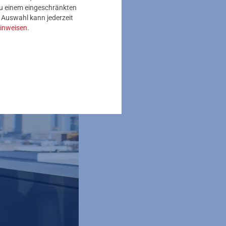
t, sozusagen
 zu einem eingeschränkten
e Auswahl kann jederzeit
inweisen
.