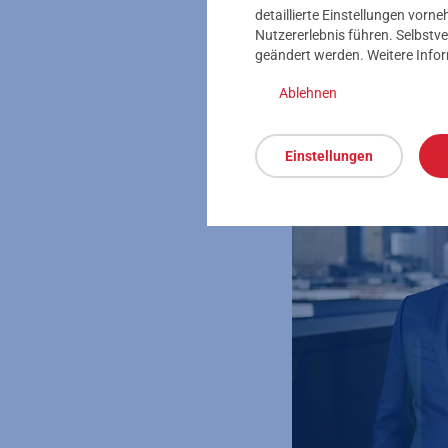
reicht die Bandbreite
detaillierte Einstellungen vor
Datenschutz per Desig
Nutzererlebnis führen. Selbstve
geändert werden. Weitere Info
Ablehnen
Einstellungen