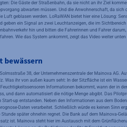
ligten: Die Gäste der Straßenbahn, da sie nicht an ihr Ziel komm
pvorgang abwarten müssen. Und die Anwohnerschaft, da sich d
ie Luft geblasen werden. LoRaWAN bietet hier eine Lösung: Sen
d geben ein Signal an zwei Leuchtanzeigen, die im Sichtbereich 
nbahnverkehr hin und bitten die Fahrerinnen und Fahrer darum,
ufahren. Wie das System ankommt, zeigt das Video weiter unten
t bewässern
Solmsstraße 38, der Unternehmenszentrale der Mainova AG. Auf
. Was ihr von außen kaum seht: In der Sitzfläche ist ein Wasserb
Feuchtigkeitssensoren Informationen bekommt, wann der in d
, und dann automatisiert die nötige Menge abgibt. Das Pilotpro
m Start-up entstanden. Neben den Informationen aus dem Boden
ognose-Daten verarbeitet. Schließlich würde es keinen Sinn er
 Stunde später ohnehin regnet. Die Bank auf dem Mainova-Gelände
nsatz ist. Mainova steht hier im Austausch mit dem Grünflächen