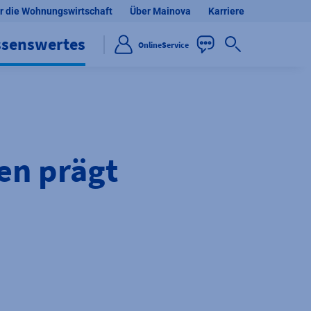
r die Wohnungswirtschaft
Über Mainova
Karriere
ssenswertes
OnlineService
en prägt