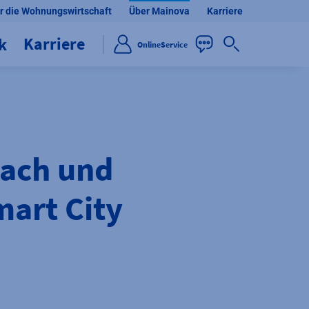
r die Wohnungswirtschaft
Über Mainova
Karriere
Karriere
ik
OnlineService
bach und
art City