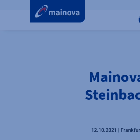
label.aria.preskip
Mainova
Steinba
12.10.2021 | Frankfu