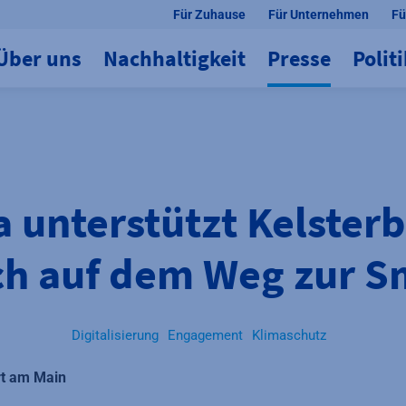
Für Zuhause
Für Unternehmen
Fü
Über uns
Nachhaltigkeit
Presse
Polit
 unterstützt Kelster
ch auf dem Weg zur Sm
Digitalisierung
Engagement
Klimaschutz
rt am Main