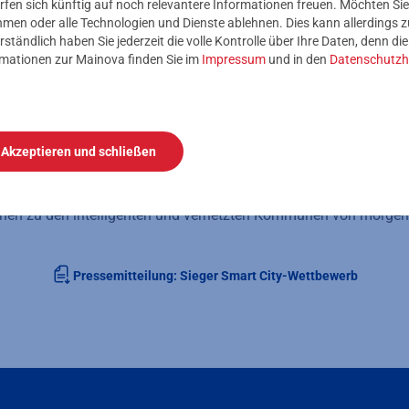
rfen sich künftig auf noch relevantere Informationen freuen. Möchten Sie
ngedachten Projekte gemeinsam realisiert werden können.
nehmen oder alle Technologien und Dienste ablehnen. Dies kann allerdings
rständlich haben Sie jederzeit die volle Kontrolle über Ihre Daten, denn di
rmationen zur Mainova finden Sie im
Impressum
und in den
Datenschutzh
keiten für das sogenannte Internet der Dinge sind fast unbegr
nnen kommunale Aufgaben und Aktivitäten über eine zentrale Pl
uert werden. Städte und Gemeinden profitieren beispielsweise von
urcenschonung und höherer Lebensqualität oder bringen die Ene
. Der Einsatz von effizienten batteriebetriebenen Sensoren m
Akzeptieren und schließen
elligentes Wasserressourcen-Management oder Parkraum-Managem
nnen nun umgesetzt werden, die vorher mangels Stromanschluss 
ionen zu den intelligenten und vernetzten Kommunen von morge
Pressemitteilung: Sieger Smart City-Wettbewerb