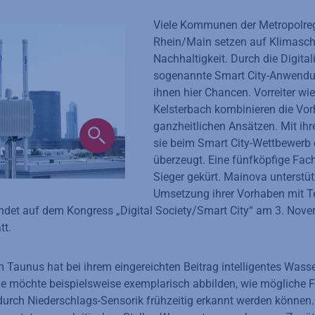
Viele Kommunen der Metropolreg
Rhein/Main setzen auf Klimasc
Nachhaltigkeit. Durch die Digita
sogenannte Smart City-Anwendu
ihnen hier Chancen. Vorreiter wi
Kelsterbach kombinieren die Vor
ganzheitlichen Ansätzen. Mit ih
sie beim Smart City-Wettbewerb
überzeugt. Eine fünfköpfige Fac
Sieger gekürt. Mainova unterstütz
Umsetzung ihrer Vorhaben mit T
 findet auf dem Kongress „Digital Society/Smart City“ am 3. Nov
tt.
m Taunus hat bei ihrem eingereichten Beitrag intelligentes Wa
Sie möchte beispielsweise exemplarisch abbilden, wie mögliche F
durch Niederschlags-Sensorik frühzeitig erkannt werden können.