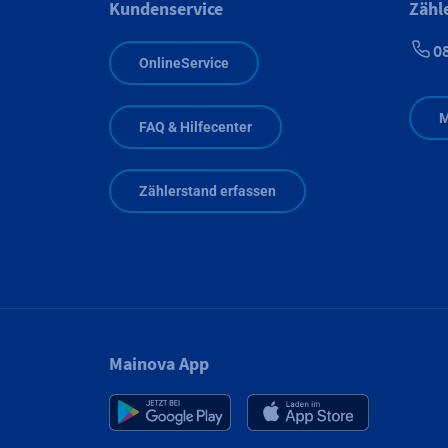
Kundenservice
Zähl
0
OnlineService
M
FAQ & Hilfecenter
Zählerstand erfassen
Mainova App