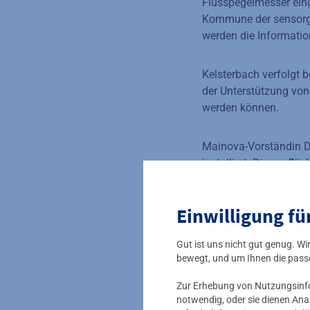
Flusspegelmesser eing
Kommune der sensorge
werden die Informati
Kelsterbach verfolgt 
der Unterstützung von
werden können.
Mainova-Vorständin D
installiert. Dieses fl
morgen. Jetzt wollen 
der lebenswerten Smar
Einwilligung fü
eingereichten Konzept
Gut ist uns nicht gut genug. W
Basis für kommunale 
bewegt, und um Ihnen die pass
bietet. Die Gewinner 
zehn Sensoren. Mainov
Zur Erhebung von Nutzungsinfor
notwendig, oder sie dienen Ana
digitaler Visualisier