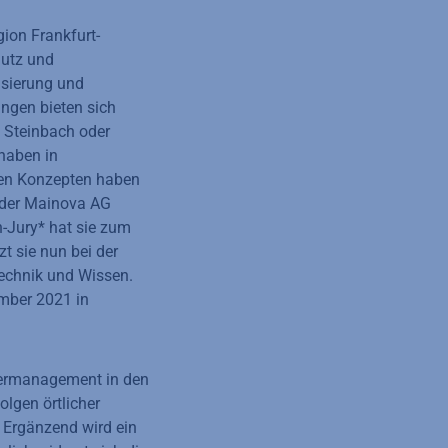
ion Frankfurt-
hutz und
lisierung und
ngen bieten sich
e Steinbach oder
haben in
ren Konzepten haben
 der Mainova AG
h-Jury* hat sie zum
t sie nun bei der
echnik und Wissen.
ember 2021 in
ssermanagement in den
olgen örtlicher
 Ergänzend wird ein