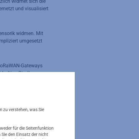
zlich widmet sich die
etzt und visualisiert
Sensorik widmen. Mit
mpliziert umgesetzt
0 LoRaWAN-Gateways
chhaltige Stadt von
terstützen, die Vision
nehmenden für die
m zu verstehen, was Sie
chnische Infrastruktur
eways sowie bis zu
des Systems inklusive
weder für die Seitenfunktion
Sie den Einsatz der nicht
r werden Wege