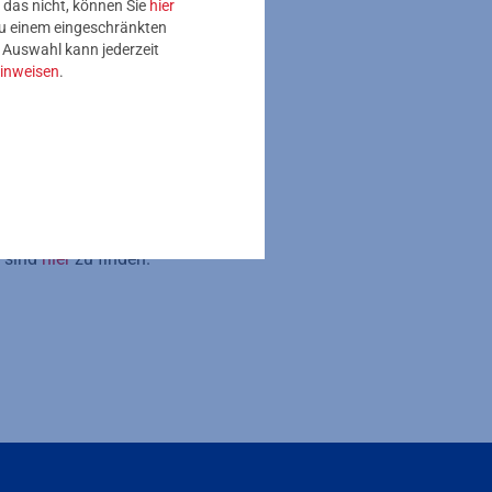
 das nicht, können Sie
hier
 zu einem eingeschränkten
e Auswahl kann jederzeit
inweisen
.
enzt, denn mittels
attform bedarfsgerecht
 geringeren
rgie- und
acht LoRaWAN vor allem
ent interessant.
nicht realisierbar
n sind
hier
zu finden.