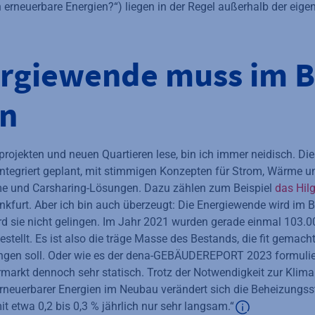
n erneuerbare Energien?“) liegen in der Regel außerhalb der eige
ergiewende muss im 
en
ojekten und neuen Quartieren lese, bin ich immer neidisch. Di
integriert geplant, mit stimmigen Konzepten für Strom, Wärme un
me und Carsharing-Lösungen. Dazu zählen zum Beispiel
das Hil
ankfurt. Aber ich bin auch überzeugt: Die Energiewende wird im 
d sie nicht gelingen. Im Jahr 2021 wurden gerade einmal 103.
stellt. Es ist also die träge Masse des Bestands, die fit gema
ngen soll. Oder wie es der dena-GEBÄUDEREPORT 2023 formuliert
markt dennoch sehr statisch. Trotz der Notwendigkeit zur Kliman
 erneuerbarer Energien im Neubau verändert sich die Beheizungss
etwa 0,2 bis 0,3 % jährlich nur sehr langsam.“