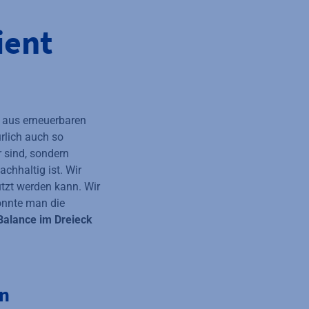
formationen verfügbar
ient
t aus erneuerbaren
rlich auch so
r sind, sondern
chhaltig ist. Wir
tzt werden kann. Wir
önnte man die
Balance im Dreieck
en