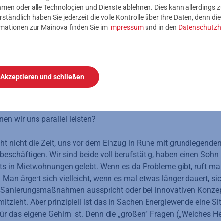
nehmen oder alle Technologien und Dienste ablehnen. Dies kann allerdings
r Mietwohnung ins
rständlich haben Sie jederzeit die volle Kontrolle über Ihre Daten, denn di
rmationen zur Mainova finden Sie im
Impressum
und in den
Datenschutzh
eim
Akzeptieren und schließen
n sich gibt es einiges zu bedenken und jede Menge zu tun. Fi
erungsschritte … Was muss vor dem Einzug gemacht werden, w
erige Wohnung möglichst schnell übergabefähig? Wie viele Mona
en wir uns parallel leisten?
cht nicht die Zeit, uns vor dem Einzug in Ruhe mit grundlegende
beschäftigen. Wir sind beide voll berufstätig, haben einen Sohn 
ts in Mietwohnungen gelebt. Wenn es da Probleme gibt, ruft m
 Man ärgert sich vielleicht, wenn es mal etwas länger dauert, si
 Sanierungsmaßnahmen ausspricht oder bei innovativen Konzep
mitzieht. Aber prinzipiell ist das in Sachen Energiewende eine Sit
r das eigene Gehirn ist. Denn die „großen“ Fragen („Welches 