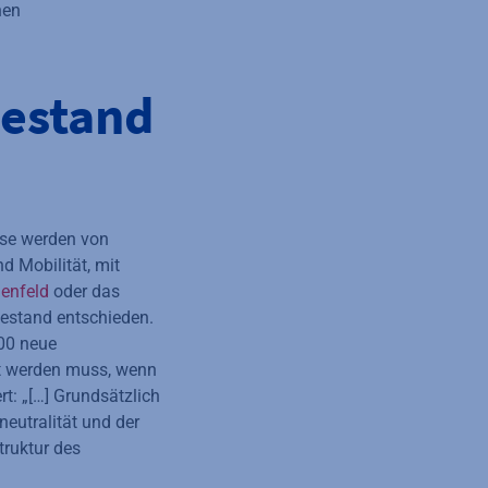
nen
Bestand
ese werden von
d Mobilität, mit
genfeld
oder das
Bestand entschieden.
000 neue
cht werden muss, wenn
: „[…] Grundsätzlich
eutralität und der
truktur des