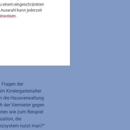
 zu einem eingeschränkten
e Auswahl kann jederzeit
inweisen
.
nanzierung, Umzug,
as kann warten? Wie
te Mietwohnung plus
n Fragen der
im Kindergartenalter
an die Hausverwaltung
ch der Vermieter gegen
ten wie zum Beispiel
uation, die
Heizsystem nutzt man?“