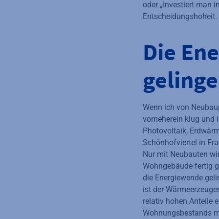
oder „Investiert man i
Entscheidungshoheit.
Die En
geling
Wenn ich von Neubaupr
vorneherein klug und 
Photovoltaik, Erdwär
Schönhofviertel in Fr
Nur mit Neubauten wir
Wohngebäude fertig ge
die Energiewende geli
ist der Wärmeerzeuger
relativ hohen Anteile
Wohnungsbestands mit 