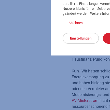
detaillierte Einstellungen vor
Aus de
Nutzererlebnis führen. Selbstve
geändert werden. Weitere Info
Eigenh
Ablehnen
Einstellungen
Schon beim Hauskauf a
anstehende Modernisi
kriegen wir die bish
Hausfinanzierung könn
Kurz: Wir hatten schli
Energieversorgung zu 
und haben bislang ste
oder den Vermieter an.
Modernisierungs- und
PV-Mieterstrom
nicht 
ressourcenschonend fü