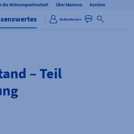
r die Wohnungswirtschaft
Über Mainova
Karriere
ssenswertes
OnlineService
and – Teil
ung