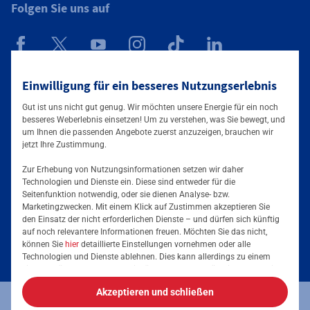
Folgen Sie uns auf
Mainova App
Einwilligung für ein besseres Nutzungserlebnis
Gut ist uns nicht gut genug. Wir möchten unsere Energie für ein noch
besseres Weberlebnis einsetzen! Um zu verstehen, was Sie bewegt, und
um Ihnen die passenden Angebote zuerst anzuzeigen, brauchen wir
jetzt Ihre Zustimmung.
Zur Erhebung von Nutzungsinformationen setzen wir daher
Technologien und Dienste ein. Diese sind entweder für die
Seitenfunktion notwendig, oder sie dienen Analyse- bzw.
Tarife & Angebote
Marketingzwecken. Mit einem Klick auf Zustimmen akzeptieren Sie
den Einsatz der nicht erforderlichen Dienste – und dürfen sich künftig
Services & Informationen
auf noch relevantere Informationen freuen. Möchten Sie das nicht,
Strom für Zuhause
können Sie
hier
detaillierte Einstellungen vornehmen oder alle
Technologien und Dienste ablehnen. Dies kann allerdings zu einem
Erdgas für Zuhause
Podcast
eingeschränkten Nutzererlebnis führen. Selbstverständlich haben Sie
jederzeit die volle Kontrolle über Ihre Daten, denn die Auswahl kann
Elektromobilität
Akzeptieren und schließen
jederzeit geändert werden. Weitere Informationen zur Mainova finden
Umzugsmeldung
Impressum
Datenschutz
Vertrag kündigen
Sie im
Impressum
und in den
Datenschutzhinweisen
.