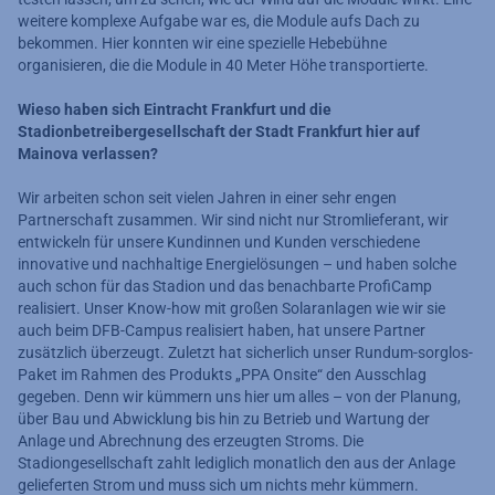
weitere komplexe Aufgabe war es, die Module aufs Dach zu
bekommen. Hier konnten wir eine spezielle Hebebühne
organisieren, die die Module in 40 Meter Höhe transportierte.
Wieso haben sich Eintracht Frankfurt und die
Stadionbetreibergesellschaft der Stadt Frankfurt hier auf
Mainova verlassen?
Wir arbeiten schon seit vielen Jahren in einer sehr engen
Partnerschaft zusammen. Wir sind nicht nur Stromlieferant, wir
entwickeln für unsere Kundinnen und Kunden verschiedene
innovative und nachhaltige Energielösungen – und haben solche
auch schon für das Stadion und das benachbarte ProfiCamp
realisiert. Unser Know-how mit großen Solaranlagen wie wir sie
auch beim DFB-Campus realisiert haben, hat unsere Partner
zusätzlich überzeugt. Zuletzt hat sicherlich unser Rundum-sorglos-
Paket im Rahmen des Produkts „PPA Onsite“ den Ausschlag
gegeben. Denn wir kümmern uns hier um alles – von der Planung,
über Bau und Abwicklung bis hin zu Betrieb und Wartung der
Anlage und Abrechnung des erzeugten Stroms. Die
Stadiongesellschaft zahlt lediglich monatlich den aus der Anlage
gelieferten Strom und muss sich um nichts mehr kümmern.