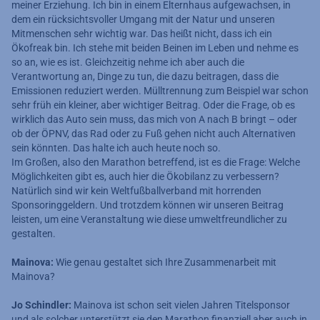
meiner Erziehung. Ich bin in einem Elternhaus aufgewachsen, in
dem ein rücksichtsvoller Umgang mit der Natur und unseren
Mitmenschen sehr wichtig war. Das heißt nicht, dass ich ein
Ökofreak bin. Ich stehe mit beiden Beinen im Leben und nehme es
so an, wie es ist. Gleichzeitig nehme ich aber auch die
Verantwortung an, Dinge zu tun, die dazu beitragen, dass die
Emissionen reduziert werden. Mülltrennung zum Beispiel war schon
sehr früh ein kleiner, aber wichtiger Beitrag. Oder die Frage, ob es
wirklich das Auto sein muss, das mich von A nach B bringt – oder
ob der ÖPNV, das Rad oder zu Fuß gehen nicht auch Alternativen
sein könnten. Das halte ich auch heute noch so.
Im Großen, also den Marathon betreffend, ist es die Frage: Welche
Möglichkeiten gibt es, auch hier die Ökobilanz zu verbessern?
Natürlich sind wir kein Weltfußballverband mit horrenden
Sponsoringgeldern. Und trotzdem können wir unseren Beitrag
leisten, um eine Veranstaltung wie diese umweltfreundlicher zu
gestalten.
Mainova:
Wie genau gestaltet sich Ihre Zusammenarbeit mit
Mainova?
Jo Schindler:
Mainova ist schon seit vielen Jahren Titelsponsor
und als solcher unterstützt sie den Marathon finanziell aber auch in