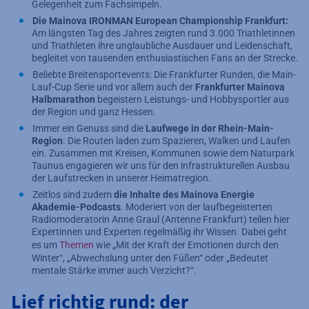
Gelegenheit zum Fachsimpeln.
Die Mainova IRONMAN European Championship Frankfurt:
Am längsten Tag des Jahres zeigten rund 3.000 Triathletinnen
und Triathleten ihre unglaubliche Ausdauer und Leidenschaft,
begleitet von tausenden enthusiastischen Fans an der Strecke.
Beliebte Breitensportevents: Die Frankfurter Runden, die Main-
Lauf-Cup Serie und vor allem auch der
Frankfurter Mainova
Halbmarathon
begeistern Leistungs- und Hobbysportler aus
der Region und ganz Hessen.
Immer ein Genuss sind die
Laufwege in der Rhein-Main-
Region
. Die Routen laden zum Spazieren, Walken und Laufen
ein. Zusammen mit Kreisen, Kommunen sowie dem Naturpark
Taunus engagieren wir uns für den infrastrukturellen Ausbau
der Laufstrecken in unserer Heimatregion.
Zeitlos sind zudem
die Inhalte des Mainova Energie
Akademie-Podcasts
. Moderiert von der laufbegeisterten
Radiomoderatorin Anne Graul (Antenne Frankfurt) teilen hier
Expertinnen und Experten regelmäßig ihr Wissen. Dabei geht
es um
Themen
wie „Mit der Kraft der Emotionen durch den
Winter“, „Abwechslung unter den Füßen“ oder „Bedeutet
mentale Stärke immer auch Verzicht?“.
Lief richtig rund: der