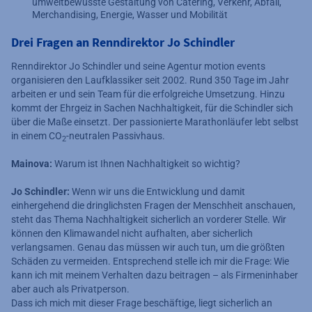
umweltbewusste Gestaltung von Catering, Verkehr, Abfall,
Merchandising, Energie, Wasser und Mobilität
Drei Fragen an Renndirektor Jo Schindler
Renndirektor Jo Schindler und seine Agentur motion events
organisieren den Laufklassiker seit 2002. Rund 350 Tage im Jahr
arbeiten er und sein Team für die erfolgreiche Umsetzung. Hinzu
kommt der Ehrgeiz in Sachen Nachhaltigkeit, für die Schindler sich
über die Maße einsetzt. Der passionierte Marathonläufer lebt selbst
in einem CO
-neutralen Passivhaus.
2
Mainova:
Warum ist Ihnen Nachhaltigkeit so wichtig?
Jo Schindler:
Wenn wir uns die Entwicklung und damit
einhergehend die dringlichsten Fragen der Menschheit anschauen,
steht das Thema Nachhaltigkeit sicherlich an vorderer Stelle. Wir
können den Klimawandel nicht aufhalten, aber sicherlich
verlangsamen. Genau das müssen wir auch tun, um die größten
Schäden zu vermeiden. Entsprechend stelle ich mir die Frage: Wie
kann ich mit meinem Verhalten dazu beitragen – als Firmeninhaber
aber auch als Privatperson.
Dass ich mich mit dieser Frage beschäftige, liegt sicherlich an