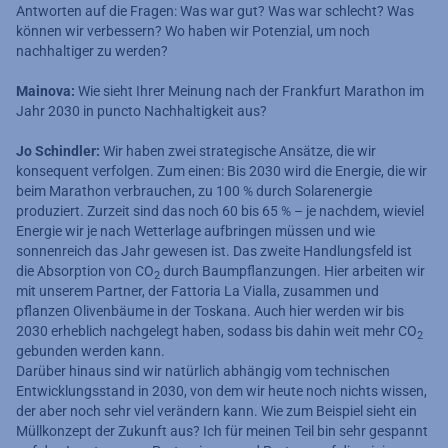
Antworten auf die Fragen: Was war gut? Was war schlecht? Was
können wir verbessern? Wo haben wir Potenzial, um noch
nachhaltiger zu werden?
Mainova:
Wie sieht Ihrer Meinung nach der Frankfurt Marathon im
Jahr 2030 in puncto Nachhaltigkeit aus?
Jo Schindler:
Wir haben zwei strategische Ansätze, die wir
konsequent verfolgen. Zum einen: Bis 2030 wird die Energie, die wir
beim Marathon verbrauchen, zu 100 % durch Solarenergie
produziert. Zurzeit sind das noch 60 bis 65 % – je nachdem, wieviel
Energie wir je nach Wetterlage aufbringen müssen und wie
sonnenreich das Jahr gewesen ist. Das zweite Handlungsfeld ist
die Absorption von CO
durch Baumpflanzungen. Hier arbeiten wir
2
mit unserem Partner, der Fattoria La Vialla, zusammen und
pflanzen Olivenbäume in der Toskana. Auch hier werden wir bis
2030 erheblich nachgelegt haben, sodass bis dahin weit mehr CO
2
gebunden werden kann.
Darüber hinaus sind wir natürlich abhängig vom technischen
Entwicklungsstand in 2030, von dem wir heute noch nichts wissen,
der aber noch sehr viel verändern kann. Wie zum Beispiel sieht ein
Müllkonzept der Zukunft aus? Ich für meinen Teil bin sehr gespannt