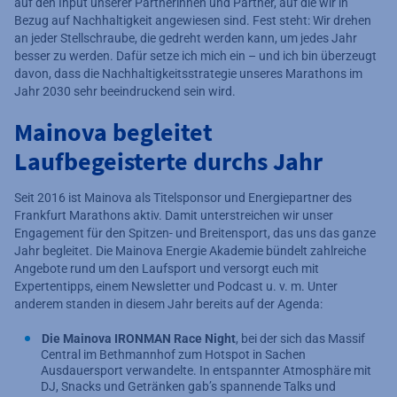
auf den Input unserer Partnerinnen und Partner, auf die wir in
Bezug auf Nachhaltigkeit angewiesen sind. Fest steht: Wir drehen
an jeder Stellschraube, die gedreht werden kann, um jedes Jahr
besser zu werden. Dafür setze ich mich ein – und ich bin überzeugt
davon, dass die Nachhaltigkeitsstrategie unseres Marathons im
Jahr 2030 sehr beeindruckend sein wird.
Mainova begleitet
Laufbegeisterte durchs Jahr
Seit 2016 ist Mainova als Titelsponsor und Energiepartner des
Frankfurt Marathons aktiv. Damit unterstreichen wir unser
Engagement für den Spitzen- und Breitensport, das uns das ganze
Jahr begleitet. Die Mainova Energie Akademie bündelt zahlreiche
Angebote rund um den Laufsport und versorgt euch mit
Expertentipps, einem Newsletter und Podcast u. v. m. Unter
anderem standen in diesem Jahr bereits auf der Agenda:
Die Mainova IRONMAN Race Night
, bei der sich das Massif
Central im Bethmannhof zum Hotspot in Sachen
Ausdauersport verwandelte. In entspannter Atmosphäre mit
DJ, Snacks und Getränken gab’s spannende Talks und