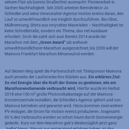
seinem Flair als buntes Straßenfest ausmacht: Pionierarbeit in
Sachen Nachhaltigkeit. Seit 2005 arbeiten Renndirektor Jo
Schindler und seine Veranstalter-Agentur motion events daran, den
Lauf so umweltfreundlich wie möglich durchzuführen. Bio-Obst,
Mülltrennung, Shirts aus recycelten Materialien – Nachhaltigkeit ist
keine Schnellstraße, sondern ein Thema, das viel Ausdauer
erfordert. Doch die zahlt sich aus! Bereits 2014 wurde der
Marathon mit dem
„Green Award“
als weltweit
umweltfreundlichster Marathon ausgezeichnet; bis 2030 will der
Mainova Frankfurt Marathon klimaneutral werden.
Auf diesem Weg spielt die Partnerschaft mit Titelsponsor Mainova
auch jenseits der Laufstrecke ihre Stärken aus.
Ein erklärtes Ziel:
So viel Energie über die Kraft der Sonne zu gewinnen, wie am
Marathonwochenende verbraucht wird.
Hierfür wurde im Herbst
2
2018 eine 150 m
große Photovoltaikanlage auf der Mainova-
Konzernzentrale installiert, die Schindlers Agentur gehört und von
Mainova betrieben und gewartet wird. Hinzu kommen zwei weitere
PV-Anlagen, die Strom für motion events produzieren. Insgesamt
60 % des Verbrauchs werden so schon heute durch Sonnenenergie
gedeckt. Kurz vor dem Marathon gab’s diesbezüglich jetzt ganz
„heiße“ News. Wie wir aus erster Hand erfahren haben, ist das