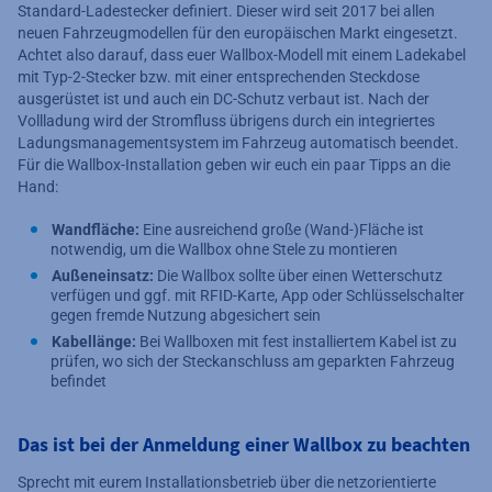
Standard-Ladestecker definiert. Dieser wird seit 2017 bei allen
neuen Fahrzeugmodellen für den europäischen Markt eingesetzt.
Achtet also darauf, dass euer Wallbox-Modell mit einem Ladekabel
mit Typ-2-Stecker bzw. mit einer entsprechenden Steckdose
ausgerüstet ist und auch ein DC-Schutz verbaut ist. Nach der
Vollladung wird der Stromfluss übrigens durch ein integriertes
Ladungsmanagementsystem im Fahrzeug automatisch beendet.
Für die Wallbox-Installation geben wir euch ein paar Tipps an die
Hand:
Wandfläche:
Eine ausreichend große (Wand-)Fläche ist
notwendig, um die Wallbox ohne Stele zu montieren
Außeneinsatz:
Die Wallbox sollte über einen Wetterschutz
verfügen und ggf. mit RFID-Karte, App oder Schlüsselschalter
gegen fremde Nutzung abgesichert sein
Kabellänge:
Bei Wallboxen mit fest installiertem Kabel ist zu
prüfen, wo sich der Steckanschluss am geparkten Fahrzeug
befindet
Das ist bei der Anmeldung einer Wallbox zu beachten
Sprecht mit eurem Installationsbetrieb über die netzorientierte