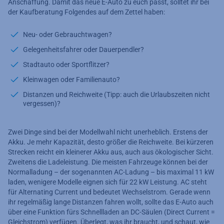
Anschaffung. Damit das neue E-Auto zu euch passt, solltet ihr bei
der Kaufberatung Folgendes auf dem Zettel haben:
Neu- oder Gebrauchtwagen?
Gelegenheitsfahrer oder Dauerpendler?
Stadtauto oder Sportflitzer?
Kleinwagen oder Familienauto?
Distanzen und Reichweite (Tipp: auch die Urlaubszeiten nicht
vergessen)?
Zwei Dinge sind bei der Modellwahl nicht unerheblich. Erstens der
Akku. Je mehr Kapazität, desto größer die Reichweite. Bei kürzeren
Strecken reicht ein kleinerer Akku aus, auch aus ökologischer Sicht.
Zweitens die Ladeleistung. Die meisten Fahrzeuge können bei der
Normalladung – der sogenannten AC-Ladung – bis maximal 11 kW
laden, wenigere Modelle eignen sich für 22 kW Leistung. AC steht
für Alternating Current und bedeutet Wechselstrom. Gerade wenn
ihr regelmäßig lange Distanzen fahren wollt, sollte das E-Auto auch
über eine Funktion fürs Schnellladen an DC-Säulen (Direct Current =
Gleichstrom) verfügen. Überlegt, was ihr braucht, und schaut, wie