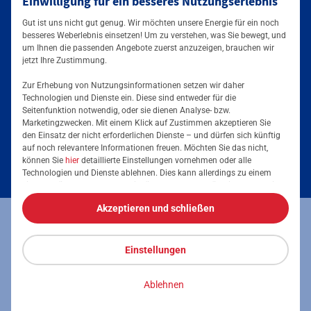
Einwilligung für ein besseres Nutzungserlebnis
Mainova App
Gut ist uns nicht gut genug. Wir möchten unsere Energie für ein noch
besseres Weberlebnis einsetzen! Um zu verstehen, was Sie bewegt, und
um Ihnen die passenden Angebote zuerst anzuzeigen, brauchen wir
jetzt Ihre Zustimmung.
Zur Erhebung von Nutzungsinformationen setzen wir daher
Technologien und Dienste ein. Diese sind entweder für die
Seitenfunktion notwendig, oder sie dienen Analyse- bzw.
Tarife & Angebote
Marketingzwecken. Mit einem Klick auf Zustimmen akzeptieren Sie
den Einsatz der nicht erforderlichen Dienste – und dürfen sich künftig
Services & Informationen
auf noch relevantere Informationen freuen. Möchten Sie das nicht,
Strom für Zuhause
können Sie
hier
detaillierte Einstellungen vornehmen oder alle
Technologien und Dienste ablehnen. Dies kann allerdings zu einem
Erdgas für Zuhause
Podcast
eingeschränkten Nutzererlebnis führen. Selbstverständlich haben Sie
jederzeit die volle Kontrolle über Ihre Daten, denn die Auswahl kann
Elektromobilität
Akzeptieren und schließen
jederzeit geändert werden. Weitere Informationen zur Mainova finden
Umzugsmeldung
Impressum
Datenschutz
Vertrag kündigen
Sie im
Impressum
und in den
Datenschutzhinweisen
.
Energieausweis erstellen
Stromanbieter wechseln
Einstellungen
Vertrag widerrufen
Barrierefreiheit
Stromanbieter in Ihrer Region
Freunde werben
Ablehnen
Stromkennzeichnung
© 2026 Mainova AG