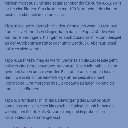
reichen meist aus und sind sogar schonender für euren Akku. Falls
ihr für eine längere Strecke doch mal 100 % braucht, fahrt ihr am
besten direkt nach dem Laden los.
Tipp 3
: Reduziert das Schnellladen. Denn auch wenn 30 Minuten
Ladezeit verführerisch klingen, kann das die Kapazität des Akkus
auf Dauer verringern. Klar gibt es auch Ausnahmen – zum Beispiel
an der Autobahnraststätte oder unter Zeitdruck. Aber zur Regel
sollte es nicht werden.
Tipp 4
: Euer Akku mag es warm. Bevor es an die Ladesäule geht,
sollte er eine Betriebstemperatur von 40 °C erreicht haben. Dann
geht das Laden umso schneller. Ein guter Ladezeitpunkt ist also
dann, wenn ihr schon eine Weile gefahren seid, etwa nach
Feierabend. Erst morgens das Elektroauto zu laden, könnte die
Ladezeit verlängern.
Tipp 5
: Grundsätzlich ist der Ladevorgang des E-Autos nicht
komplizierter als an einer klassischen Tanksäule. Wir haben die
wichtigsten Schritte als Kurzanleitung und in praktischen
Erklärvideos zusammengefasst.