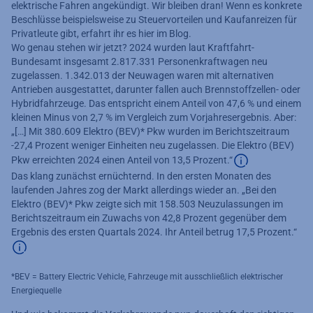
elektrische Fahren angekündigt. Wir bleiben dran! Wenn es konkrete
Beschlüsse beispielsweise zu Steuervorteilen und Kaufanreizen für
Privatleute gibt, erfahrt ihr es hier im Blog.
Wo genau stehen wir jetzt? 2024 wurden laut Kraftfahrt-
Bundesamt insgesamt 2.817.331 Personenkraftwagen neu
zugelassen. 1.342.013 der Neuwagen waren mit alternativen
Antrieben ausgestattet, darunter fallen auch Brennstoffzellen- oder
Hybridfahrzeuge. Das entspricht einem Anteil von 47,6 % und einem
kleinen Minus von 2,7 % im Vergleich zum Vorjahresergebnis. Aber:
„[…] Mit 380.609 Elektro (BEV)* Pkw wurden im Berichtszeitraum
-27,4 Prozent weniger Einheiten neu zugelassen. Die Elektro (BEV)
Pkw erreichten 2024 einen Anteil von 13,5 Prozent.“
Das klang zunächst ernüchternd. In den ersten Monaten des
Zusätzliche Inf
laufenden Jahres zog der Markt allerdings wieder an. „Bei den
Elektro (BEV)* Pkw zeigte sich mit 158.503 Neuzulassungen im
Berichtszeitraum ein Zuwachs von 42,8 Prozent gegenüber dem
Ergebnis des ersten Quartals 2024. Ihr Anteil betrug 17,5 Prozent.“
Zusätzliche Informationen verfügbar
*BEV = Battery Electric Vehicle, Fahrzeuge mit ausschließlich elektrischer
Energiequelle