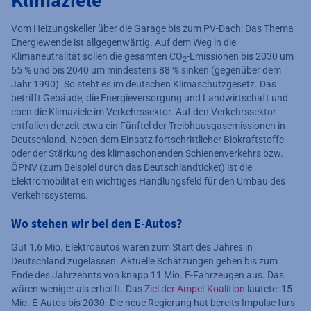
Klimaziele
Vom Heizungskeller über die Garage bis zum PV-Dach: Das Thema
Energiewende ist allgegenwärtig. Auf dem Weg in die
Klimaneutralität sollen die gesamten CO
-Emissionen bis 2030 um
2
65 % und bis 2040 um mindestens 88 % sinken (gegenüber dem
Jahr 1990). So steht es im deutschen Klimaschutzgesetz. Das
betrifft Gebäude, die Energieversorgung und Landwirtschaft und
eben die Klimaziele im Verkehrssektor. Auf den Verkehrssektor
entfallen derzeit etwa ein Fünftel der Treibhausgasemissionen in
Deutschland. Neben dem Einsatz fortschrittlicher Biokraftstoffe
oder der Stärkung des klimaschonenden Schienenverkehrs bzw.
ÖPNV (zum Beispiel durch das Deutschlandticket) ist die
Elektromobilität ein wichtiges Handlungsfeld für den Umbau des
Verkehrssystems.
Wo stehen wir bei den E-Autos?
Gut 1,6 Mio. Elektroautos waren zum Start des Jahres in
Deutschland zugelassen. Aktuelle Schätzungen gehen bis zum
Ende des Jahrzehnts von knapp 11 Mio. E-Fahrzeugen aus. Das
wären weniger als erhofft. Das
Ziel der Ampel-Koalition
lautete: 15
Mio. E-Autos bis 2030. Die neue Regierung hat bereits Impulse fürs