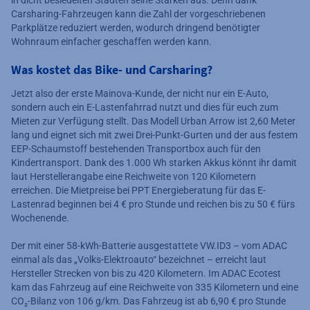
Carsharing-Fahrzeugen kann die Zahl der vorgeschriebenen
Parkplätze reduziert werden, wodurch dringend benötigter
Wohnraum einfacher geschaffen werden kann.
Was kostet das Bike- und Carsharing?
Jetzt also der erste Mainova-Kunde, der nicht nur ein E-Auto,
sondern auch ein E-Lastenfahrrad nutzt und dies für euch zum
Mieten zur Verfügung stellt. Das Modell Urban Arrow ist 2,60 Meter
lang und eignet sich mit zwei Drei-Punkt-Gurten und der aus festem
EEP-Schaumstoff bestehenden Transportbox auch für den
Kindertransport. Dank des 1.000 Wh starken Akkus könnt ihr damit
laut Herstellerangabe eine Reichweite von 120 Kilometern
erreichen. Die Mietpreise bei PPT Energieberatung für das E-
Lastenrad beginnen bei 4 € pro Stunde und reichen bis zu 50 € fürs
Wochenende.
Der mit einer 58-kWh-Batterie ausgestattete VW.ID3 – vom ADAC
einmal als das „Volks-Elektroauto“ bezeichnet – erreicht laut
Hersteller Strecken von bis zu 420 Kilometern. Im ADAC Ecotest
kam das Fahrzeug auf eine Reichweite von 335 Kilometern und eine
CO₂-Bilanz von 106 g/km. Das Fahrzeug ist ab 6,90 € pro Stunde