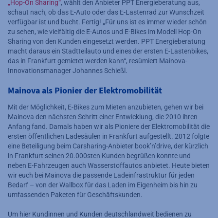
„Hop-On Sharing“
, wählt den Anbieter PPT Energieberatung aus,
schaut nach, ob das E-Auto oder das E-Lastenrad zur Wunschzeit
verfügbar ist und bucht. Fertig! „Für uns ist es immer wieder schön
zu sehen, wie vielfältig die E-Autos und E-Bikes im Modell Hop-On
Sharing von den Kunden eingesetzt werden. PPT Energieberatung
macht daraus ein Stadtteilauto und eines der ersten E-Lastenbikes,
das in Frankfurt gemietet werden kann“, resümiert Mainova-
Innovationsmanager Johannes Schießl.
Mainova als Pionier der Elektromobilität
Mit der Möglichkeit, E-Bikes zum Mieten anzubieten, gehen wir bei
Mainova den nächsten Schritt einer Entwicklung, die 2010 ihren
Anfang fand. Damals haben wir als Pioniere der Elektromobilität die
ersten öffentlichen Ladesäulen in Frankfurt aufgestellt. 2012 folgte
eine Beteiligung beim Carsharing-Anbieter book’n’drive, der kürzlich
in Frankfurt seinen 20.000sten Kunden begrüßen konnte und
neben E-Fahrzeugen auch Wasserstoffautos anbietet. Heute bieten
wir euch bei Mainova die passende Ladeinfrastruktur für jeden
Bedarf – von der Wallbox für das Laden im Eigenheim bis hin zu
umfassenden Paketen für Geschäftskunden.
Um hier Kundinnen und Kunden deutschlandweit bedienen zu