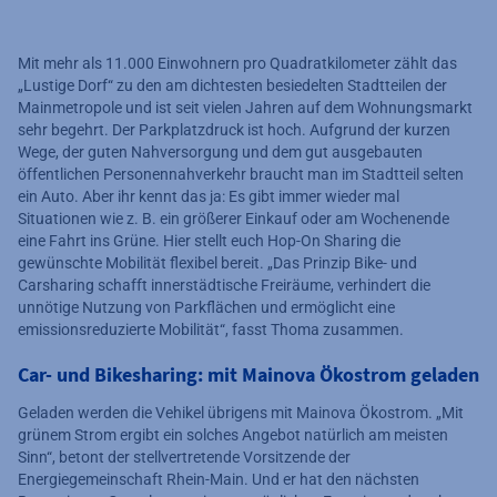
Mit mehr als 11.000 Einwohnern pro Quadratkilometer zählt das
„Lustige Dorf“ zu den am dichtesten besiedelten Stadtteilen der
Mainmetropole und ist seit vielen Jahren auf dem Wohnungsmarkt
sehr begehrt. Der Parkplatzdruck ist hoch. Aufgrund der kurzen
Wege, der guten Nahversorgung und dem gut ausgebauten
öffentlichen Personennahverkehr braucht man im Stadtteil selten
ein Auto. Aber ihr kennt das ja: Es gibt immer wieder mal
Situationen wie z. B. ein größerer Einkauf oder am Wochenende
eine Fahrt ins Grüne. Hier stellt euch Hop-On Sharing die
gewünschte Mobilität flexibel bereit. „Das Prinzip Bike- und
Carsharing schafft innerstädtische Freiräume, verhindert die
unnötige Nutzung von Parkflächen und ermöglicht eine
emissionsreduzierte Mobilität“, fasst Thoma zusammen.
Car- und Bikesharing: mit Mainova Ökostrom geladen
Geladen werden die Vehikel übrigens mit Mainova Ökostrom. „Mit
grünem Strom ergibt ein solches Angebot natürlich am meisten
Sinn“, betont der stellvertretende Vorsitzende der
Energiegemeinschaft Rhein-Main. Und er hat den nächsten