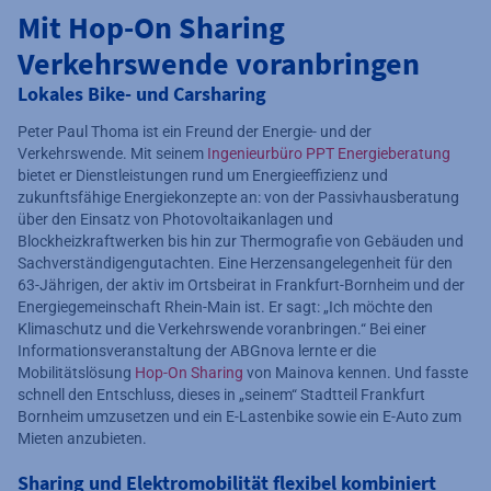
Mit Hop-On Sharing
Verkehrswende voranbringen
Lokales Bike- und Carsharing
Peter Paul Thoma ist ein Freund der Energie- und der
Verkehrswende. Mit seinem
Ingenieurbüro PPT Energieberatung
bietet er Dienstleistungen rund um Energieeffizienz und
zukunftsfähige Energiekonzepte an: von der Passivhausberatung
über den Einsatz von Photovoltaikanlagen und
Blockheizkraftwerken bis hin zur Thermografie von Gebäuden und
Sachverständigengutachten. Eine Herzensangelegenheit für den
63-Jährigen, der aktiv im Ortsbeirat in Frankfurt-Bornheim und der
Energiegemeinschaft Rhein-Main ist. Er sagt: „Ich möchte den
Klimaschutz und die Verkehrswende voranbringen.“ Bei einer
Informationsveranstaltung der ABGnova lernte er die
Mobilitätslösung
Hop-On Sharing
von Mainova kennen. Und fasste
schnell den Entschluss, dieses in „seinem“ Stadtteil Frankfurt
Bornheim umzusetzen und ein E-Lastenbike sowie ein E-Auto zum
Mieten anzubieten.
Sharing und Elektromobilität flexibel kombiniert