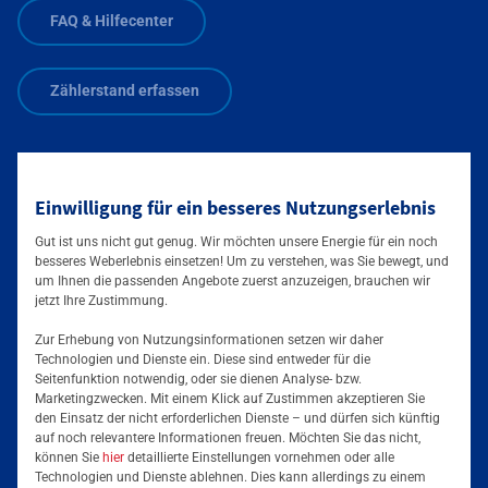
FAQ & Hilfecenter
Zählerstand erfassen
Zählerstand übermitteln:
Einwilligung für ein besseres Nutzungserlebnis
0800 0004263
Zusätzliche Informationen verfügbar
Gut ist uns nicht gut genug. Wir möchten unsere Energie für ein noch
besseres Weberlebnis einsetzen! Um zu verstehen, was Sie bewegt, und
Mainova Newsletter
um Ihnen die passenden Angebote zuerst anzuzeigen, brauchen wir
jetzt Ihre Zustimmung.
Zur Erhebung von Nutzungsinformationen setzen wir daher
Technologien und Dienste ein. Diese sind entweder für die
Seitenfunktion notwendig, oder sie dienen Analyse- bzw.
Marketingzwecken. Mit einem Klick auf Zustimmen akzeptieren Sie
Folgen Sie uns auf
den Einsatz der nicht erforderlichen Dienste – und dürfen sich künftig
auf noch relevantere Informationen freuen. Möchten Sie das nicht,
können Sie
hier
detaillierte Einstellungen vornehmen oder alle
Technologien und Dienste ablehnen. Dies kann allerdings zu einem