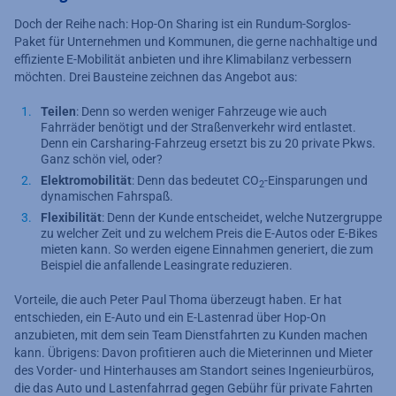
Doch der Reihe nach: Hop-On Sharing ist ein Rundum-Sorglos-
Paket für Unternehmen und Kommunen, die gerne nachhaltige und
effiziente E-Mobilität anbieten und ihre Klimabilanz verbessern
möchten. Drei Bausteine zeichnen das Angebot aus:
Teilen
: Denn so werden weniger Fahrzeuge wie auch
Fahrräder benötigt und der Straßenverkehr wird entlastet.
Denn ein Carsharing-Fahrzeug ersetzt bis zu 20 private Pkws.
Ganz schön viel, oder?
Elektromobilität
: Denn das bedeutet CO
-Einsparungen und
2
dynamischen Fahrspaß.
Flexibilität
: Denn der Kunde entscheidet, welche Nutzergruppe
zu welcher Zeit und zu welchem Preis die E-Autos oder E-Bikes
mieten kann. So werden eigene Einnahmen generiert, die zum
Beispiel die anfallende Leasingrate reduzieren.
Vorteile, die auch Peter Paul Thoma überzeugt haben. Er hat
entschieden, ein E-Auto und ein E-Lastenrad über Hop-On
anzubieten, mit dem sein Team Dienstfahrten zu Kunden machen
kann. Übrigens: Davon profitieren auch die Mieterinnen und Mieter
des Vorder- und Hinterhauses am Standort seines Ingenieurbüros,
die das Auto und Lastenfahrrad gegen Gebühr für private Fahrten