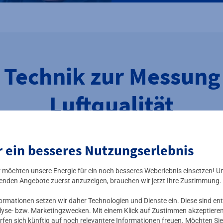
e Technik zur Messung
Luftqualität
 in urbanen Regionen: Mit intelligentem Luftgüte-Monitoring beh
r ein besseres Nutzungserlebnis
ie Zugriff auf eine breite Datenbasis. Diese gibt Ihnen mehr Si
n zur Verbesserung der lokalen Luftqualität. Nutzen Sie die re
ir möchten unsere Energie für ein noch besseres Weberlebnis einsetzen! U
ger rechtzeitig über schlechte örtliche Luftbedingungen zu info
enden Angebote zuerst anzuzeigen, brauchen wir jetzt Ihre Zustimmung.
ive Verwendung – unser hochmodernes Sensorsystem erfasst und v
mationen setzen wir daher Technologien und Dienste ein. Diese sind ent
ine Web-Applikation nahezu in Echtzeit abrufen können. Effizien
lyse- bzw. Marketingzwecken. Mit einem Klick auf Zustimmen akzeptieren 
rfen sich künftig auf noch relevantere Informationen freuen. Möchten Sie