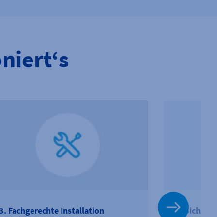
niert‘s
3. Fachgerechte Installation
4. Sicherer