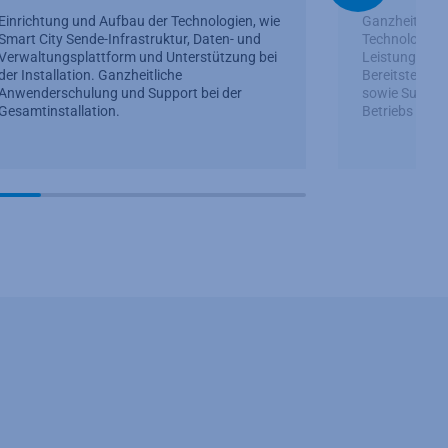
Einrichtung und Aufbau der Technologien, wie
Ganzheitlicher 
Smart City Sende-Infrastruktur, Daten- und
Technologiek
Verwaltungsplattform und Unterstützung bei
Leistungserwe
der Installation. Ganzheitliche
Bereitstellun
Anwenderschulung und Support bei der
sowie Support
Gesamtinstallation.
Betriebs und 