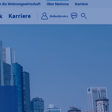
r die Wohnungswirtschaft
Über Mainova
Karriere
Karriere
ik
OnlineService