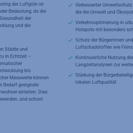
ring der Luftgüte ist
Verbesserter Umweltschutz
der Bedeutung, da die
die die Umwelt und Ökosys
 Gesundheit der
Verkehrsoptimierung in urb
icklung und die
Hotspots mit besonders sch
Schutz der Bürgerinnen und
Luftschadstoffen wie Feinst
en Städte und
u in Echtzeit –
Kontinuierliche Nutzung de
omatischer
Langzeitanalysen zur weit
ntwicklung bis
Stärkung der Bürgerbeteilig
licher Messwerte können
lokalen Luftqualität
ei Bedarf geeignete
wohner einleiten. Dies
zuwenden, und schont