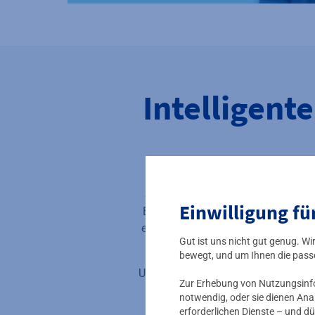
Intelligent
So steigern Sie die Lebensqualität
Einwilligung fü
Blick. Per Fernüberwachung haben S
ermöglicht fundierte Entscheidunge
Gut ist uns nicht gut genug. W
und Bür
bewegt, und um Ihnen die pass
Unkomplizierte Installation, intuit
Zur Erhebung von Nutzungsinfor
Sie dann über e
notwendig, oder sie dienen Ana
erforderlichen Dienste – und dü