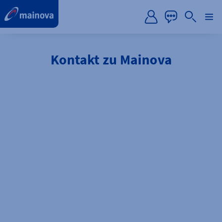
label.aria.preskip
Kontakt zu Mainova