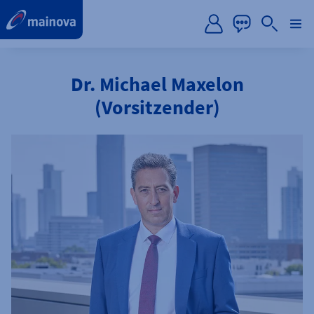
label.aria.preskip
Dr. Michael Maxelon
(Vorsitzender)