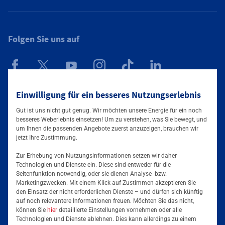
Folgen Sie uns auf
Mainova App
Einwilligung für ein besseres Nutzungserlebnis
Gut ist uns nicht gut genug. Wir möchten unsere Energie für ein noch
besseres Weberlebnis einsetzen! Um zu verstehen, was Sie bewegt, und
um Ihnen die passenden Angebote zuerst anzuzeigen, brauchen wir
jetzt Ihre Zustimmung.
Zur Erhebung von Nutzungsinformationen setzen wir daher
Technologien und Dienste ein. Diese sind entweder für die
Seitenfunktion notwendig, oder sie dienen Analyse- bzw.
Tarife & Angebote
Marketingzwecken. Mit einem Klick auf Zustimmen akzeptieren Sie
den Einsatz der nicht erforderlichen Dienste – und dürfen sich künftig
Services & Informationen
auf noch relevantere Informationen freuen. Möchten Sie das nicht,
Strom für Zuhause
können Sie
hier
detaillierte Einstellungen vornehmen oder alle
Technologien und Dienste ablehnen. Dies kann allerdings zu einem
Erdgas für Zuhause