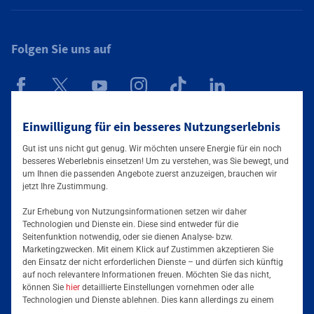
Folgen Sie uns auf
Mainova App
Einwilligung für ein besseres Nutzungserlebnis
Gut ist uns nicht gut genug. Wir möchten unsere Energie für ein noch
besseres Weberlebnis einsetzen! Um zu verstehen, was Sie bewegt, und
um Ihnen die passenden Angebote zuerst anzuzeigen, brauchen wir
jetzt Ihre Zustimmung.
Zur Erhebung von Nutzungsinformationen setzen wir daher
Technologien und Dienste ein. Diese sind entweder für die
Seitenfunktion notwendig, oder sie dienen Analyse- bzw.
Tarife & Angebote
Marketingzwecken. Mit einem Klick auf Zustimmen akzeptieren Sie
den Einsatz der nicht erforderlichen Dienste – und dürfen sich künftig
Services & Informationen
auf noch relevantere Informationen freuen. Möchten Sie das nicht,
Strom für Zuhause
können Sie
hier
detaillierte Einstellungen vornehmen oder alle
Technologien und Dienste ablehnen. Dies kann allerdings zu einem
Erdgas für Zuhause
Podcast
eingeschränkten Nutzererlebnis führen. Selbstverständlich haben Sie