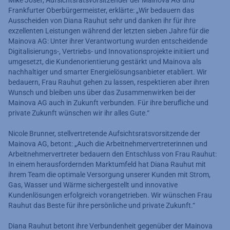
Frankfurter Oberbürgermeister, erklärte: „Wir bedauern das
Ausscheiden von Diana Rauhut sehr und danken ihr für ihre
exzellenten Leistungen während der letzten sieben Jahre für die
Mainova AG: Unter ihrer Verantwortung wurden entscheidende
Digitalisierungs-, Vertriebs- und Innovationsprojekte initiiert und
umgesetzt, die Kundenorientierung gestärkt und Mainova als
nachhaltiger und smarter Energielösungsanbieter etabliert. Wir
bedauern, Frau Rauhut gehen zu lassen, respektieren aber ihren
Wunsch und bleiben uns über das Zusammenwirken bei der
Mainova AG auch in Zukunft verbunden. Für ihre berufliche und
private Zukunft wünschen wir ihr alles Gute.“
Nicole Brunner, stellvertretende Aufsichtsratsvorsitzende der
Mainova AG, betont: „Auch die Arbeitnehmervertreterinnen und
Arbeitnehmervertreter bedauern den Entschluss von Frau Rauhut:
In einem herausfordernden Marktumfeld hat Diana Rauhut mit
ihrem Team die optimale Versorgung unserer Kunden mit Strom,
Gas, Wasser und Wärme sichergestellt und innovative
Kundenlösungen erfolgreich vorangetrieben. Wir wünschen Frau
Rauhut das Beste für ihre persönliche und private Zukunft.“
Diana Rauhut betont ihre Verbundenheit gegenüber der Mainova