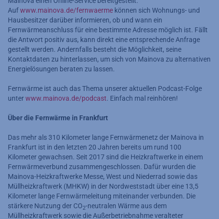
Mainova einen Online-Service bereitgestellt:
Auf
www.mainova.de/fernwaerme
können sich Wohnungs- und
Hausbesitzer darüber informieren, ob und wann ein
Fernwärmeanschluss für eine bestimmte Adresse möglich ist. Fällt
die Antwort positiv aus, kann direkt eine entsprechende Anfrage
gestellt werden. Andernfalls besteht die Möglichkeit, seine
Kontaktdaten zu hinterlassen, um sich von Mainova zu alternativen
Energielösungen beraten zu lassen.
Fernwärme ist auch das Thema unserer aktuellen Podcast-Folge
unter
www.mainova.de/podcast
. Einfach mal reinhören!
Über die Fernwärme in Frankfurt
Das mehr als 310 Kilometer lange Fernwärmenetz der Mainova in
Frankfurt ist in den letzten 20 Jahren bereits um rund 100
Kilometer gewachsen. Seit 2017 sind die Heizkraftwerke in einem
Fernwärmeverbund zusammengeschlossen. Dafür wurden die
Mainova-Heizkraftwerke Messe, West und Niederrad sowie das
Müllheizkraftwerk (MHKW) in der Nordweststadt über eine 13,5
Kilometer lange Fernwärmeleitung miteinander verbunden. Die
stärkere Nutzung der CO
-neutralen Wärme aus dem
2
Müllheizkraftwerk sowie die Außerbetriebnahme veralteter