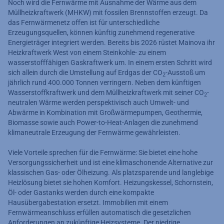
Noch wird die Fernwärme mit Ausnahme der Wärme aus dem
Müllheizkraftwerk (MHKW) mit fossilen Brennstoffen erzeugt. Da
das Fernwärmenetz oﬀen ist für unterschiedliche
Erzeugungsquellen, können künftig zunehmend regenerative
Energieträger integriert werden. Bereits bis 2026 rüstet Mainova ihr
Heizkraftwerk West von einem Steinkohle- zu einem
wasserstoﬀfähigen Gaskraftwerk um. In einem ersten Schritt wird
sich allein durch die Umstellung auf Erdgas der CO
-Ausstoß um
2
jährlich rund 400.000 Tonnen verringern. Neben dem künftigen
Wasserstoﬀkraftwerk und dem Müllheizkraftwerk mit seiner CO
-
2
neutralen Wärme werden perspektivisch auch Umwelt- und
Abwärme in Kombination mit Großwärmepumpen, Geothermie,
Biomasse sowie auch Power-to-Heat-Anlagen die zunehmend
klimaneutrale Erzeugung der Fernwärme gewährleisten.
Viele Vorteile sprechen für die Fernwärme: Sie bietet eine hohe
Versorgungssicherheit und ist eine klimaschonende Alternative zur
klassischen Gas- oder Ölheizung. Als platzsparende und langlebige
Heizlösung bietet sie hohen Komfort. Heizungskessel, Schornstein,
Öl- oder Gastanks werden durch eine kompakte
Hausübergabestation ersetzt. Immobilien mit einem
Fernwärmeanschluss erfüllen automatisch die gesetzlichen
Anforderungen an zukünftige Heizsysteme. Der niedrige