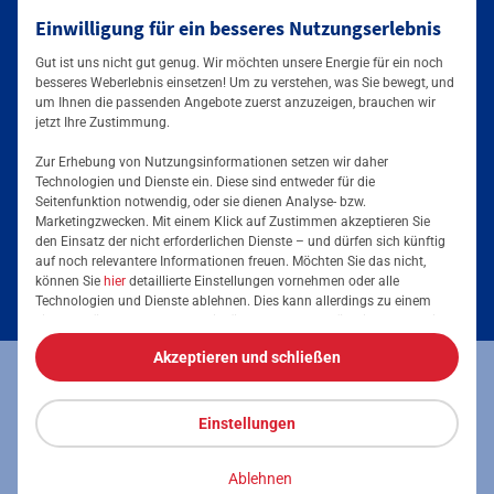
Einwilligung für ein besseres Nutzungserlebnis
Mainova App
Gut ist uns nicht gut genug. Wir möchten unsere Energie für ein noch
besseres Weberlebnis einsetzen! Um zu verstehen, was Sie bewegt, und
um Ihnen die passenden Angebote zuerst anzuzeigen, brauchen wir
jetzt Ihre Zustimmung.
Zur Erhebung von Nutzungsinformationen setzen wir daher
Technologien und Dienste ein. Diese sind entweder für die
Seitenfunktion notwendig, oder sie dienen Analyse- bzw.
Tarife & Angebote
Marketingzwecken. Mit einem Klick auf Zustimmen akzeptieren Sie
den Einsatz der nicht erforderlichen Dienste – und dürfen sich künftig
Services & Informationen
auf noch relevantere Informationen freuen. Möchten Sie das nicht,
Strom für Zuhause
können Sie
hier
detaillierte Einstellungen vornehmen oder alle
Technologien und Dienste ablehnen. Dies kann allerdings zu einem
Erdgas für Zuhause
Podcast
eingeschränkten Nutzererlebnis führen. Selbstverständlich haben Sie
jederzeit die volle Kontrolle über Ihre Daten, denn die Auswahl kann
Elektromobilität
Akzeptieren und schließen
jederzeit geändert werden. Weitere Informationen zur Mainova finden
Umzugsmeldung
Impressum
Datenschutz
Vertrag kündigen
Sie im
Impressum
und in den
Datenschutzhinweisen
.
Energieausweis erstellen
Stromanbieter wechseln
Einstellungen
Vertrag widerrufen
Barrierefreiheit
Stromanbieter in Ihrer Region
Freunde werben
Ablehnen