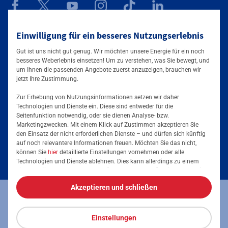
Mainova App
Einwilligung für ein besseres Nutzungserlebnis
Gut ist uns nicht gut genug. Wir möchten unsere Energie für ein noch
besseres Weberlebnis einsetzen! Um zu verstehen, was Sie bewegt, und
um Ihnen die passenden Angebote zuerst anzuzeigen, brauchen wir
jetzt Ihre Zustimmung.
Zur Erhebung von Nutzungsinformationen setzen wir daher
Technologien und Dienste ein. Diese sind entweder für die
Seitenfunktion notwendig, oder sie dienen Analyse- bzw.
Tarife & Angebote
Marketingzwecken. Mit einem Klick auf Zustimmen akzeptieren Sie
den Einsatz der nicht erforderlichen Dienste – und dürfen sich künftig
Services & Informationen
auf noch relevantere Informationen freuen. Möchten Sie das nicht,
Strom für Zuhause
können Sie
hier
detaillierte Einstellungen vornehmen oder alle
Technologien und Dienste ablehnen. Dies kann allerdings zu einem
Erdgas für Zuhause
Podcast
eingeschränkten Nutzererlebnis führen. Selbstverständlich haben Sie
jederzeit die volle Kontrolle über Ihre Daten, denn die Auswahl kann
Elektromobilität
Akzeptieren und schließen
jederzeit geändert werden. Weitere Informationen zur Mainova finden
Umzugsmeldung
Impressum
Datenschutz
Vertrag kündigen
Sie im
Impressum
und in den
Datenschutzhinweisen
.
Energieausweis erstellen
Stromanbieter wechseln
Einstellungen
Vertrag widerrufen
Barrierefreiheit