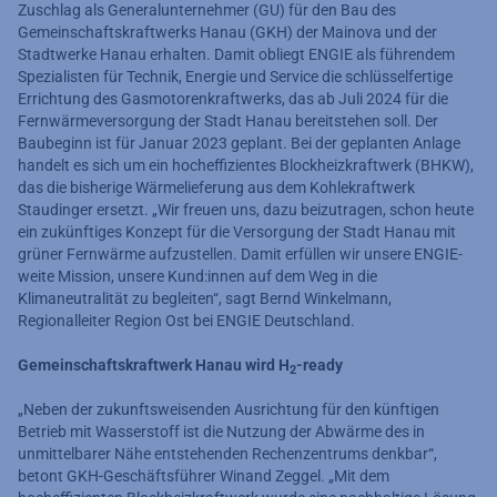
Zuschlag als Generalunternehmer (GU) für den Bau des
Gemeinschaftskraftwerks Hanau (GKH) der Mainova und der
Stadtwerke Hanau erhalten. Damit obliegt ENGIE als führendem
Spezialisten für Technik, Energie und Service die schlüsselfertige
Errichtung des Gasmotorenkraftwerks, das ab Juli 2024 für die
Fernwärmeversorgung der Stadt Hanau bereitstehen soll. Der
Baubeginn ist für Januar 2023 geplant. Bei der geplanten Anlage
handelt es sich um ein hocheffizientes Blockheizkraftwerk (BHKW),
das die bisherige Wärmelieferung aus dem Kohlekraftwerk
Staudinger ersetzt. „Wir freuen uns, dazu beizutragen, schon heute
ein zukünftiges Konzept für die Versorgung der Stadt Hanau mit
grüner Fernwärme aufzustellen. Damit erfüllen wir unsere ENGIE-
weite Mission, unsere Kund:innen auf dem Weg in die
Klimaneutralität zu begleiten“, sagt Bernd Winkelmann,
Regionalleiter Region Ost bei ENGIE Deutschland.
Gemeinschaftskraftwerk Hanau wird H
-ready
2
„Neben der zukunftsweisenden Ausrichtung für den künftigen
Betrieb mit Wasserstoff ist die Nutzung der Abwärme des in
unmittelbarer Nähe entstehenden Rechenzentrums denkbar“,
betont GKH-Geschäftsführer Winand Zeggel. „Mit dem