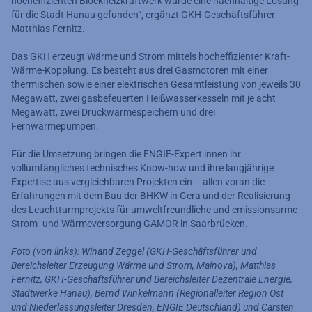
hocheffizienten Blockheizkraftwerk wurde eine nachhaltige Lösung
für die Stadt Hanau gefunden“, ergänzt GKH-Geschäftsführer
Matthias Fernitz.
Das GKH erzeugt Wärme und Strom mittels hocheffizienter Kraft-
Wärme-Kopplung. Es besteht aus drei Gasmotoren mit einer
thermischen sowie einer elektrischen Gesamtleistung von jeweils 30
Megawatt, zwei gasbefeuerten Heißwasserkesseln mit je acht
Megawatt, zwei Druckwärmespeichern und drei
Fernwärmepumpen.
Für die Umsetzung bringen die ENGIE-Expert:innen ihr
vollumfängliches technisches Know-how und ihre langjährige
Expertise aus vergleichbaren Projekten ein – allen voran die
Erfahrungen mit dem Bau der BHKW in Gera und der Realisierung
des Leuchtturmprojekts für umweltfreundliche und emissionsarme
Strom- und Wärmeversorgung GAMOR in Saarbrücken.
Foto (von links): Winand Zeggel (GKH-Geschäftsführer und
Bereichsleiter Erzeugung Wärme und Strom, Mainova), Matthias
Fernitz, GKH-Geschäftsführer und Bereichsleiter Dezentrale Energie,
Stadtwerke Hanau), Bernd Winkelmann (Regionalleiter Region Ost
und Niederlassungsleiter Dresden, ENGIE Deutschland) und Carsten