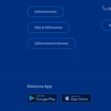
0
OnlineService
M
FAQ & Hilfecenter
Zählerstand erfassen
Mainova App