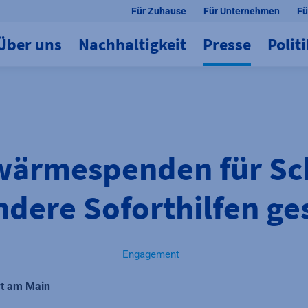
Für Zuhause
Für Unternehmen
Fü
Über uns
Nachhaltigkeit
Presse
Polit
wärmespenden für Sc
dere Soforthilfen ge
Engagement
rt am Main