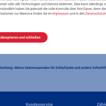
 bewusst, die Aufmerksamkeit unserer Hörer auf diese Gefahre
nehmen oder alle Technologien und Dienste ablehnen. Dies kann allerdings
n und selbst zu helfen“ sagt Marie Ebert, Leiterin Marketing & 
rständlich haben Sie jederzeit die volle Kontrolle über Ihre Daten, denn di
rmationen zur Mainova finden Sie im
Impressum
und in den
Datenschutzh
 finden Sie unter
www.wärmespenden.de
.
Akzeptieren und schließen
. Dr. Heinz Zielinski (geschäftsführender Vorstand der Landesstift
 (Vorstandsvorsitzender der Diakonie Hessen), Martin Giehl (Mai
 Marketing & Event von HIT RADIO FFH).
tteilung: Aktion #wärmespenden für Schlafsäcke und andere Soforthil
Kundenservice
Zähl