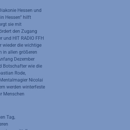
Diakonie Hessen und
in Hessen“ hilft
gt sie mit
fördert den Zugang
er und HIT RADIO FFH
 wieder die wichtige
 in allen größeren
 Anfang Dezember
 Botschafter wie die
astian Rode,
 Mentalmagier Nicolai
ern werden winterfeste
für Menschen
ten Tag,
eren