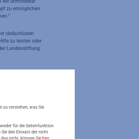
 wir unmittelbar
opf zu ermöglichen
nen.“
der obdachlosen
lfe zu leisten oder
 der Landesstiftung
ieversorger engagiert
e Projekte wie die
ssen‘. Wir hoffen,
zu können“, so Martin
m zu verstehen, was Sie
n wir alle, wie
weder für die Seitenfunktion
r allem
Sie den Einsatz der nicht
essenweit sind wir
 das nicht, können Sie
hier