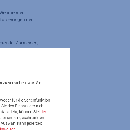
 Wehrheimer
nforderungen der
Freude. Zum einen,
eren, weil wir dank
 in den heimischen
v unser wertvolles
m zu verstehen, was Sie
en Trinkwasserwald
Neukundinnen und -
weder für die Seitenfunktion
flanzung mit
Sie den Einsatz der nicht
elfalt.“
 das nicht, können Sie
hier
 zu einem eingeschränkten
e Auswahl kann jederzeit
 geschädigten
inweisen
.