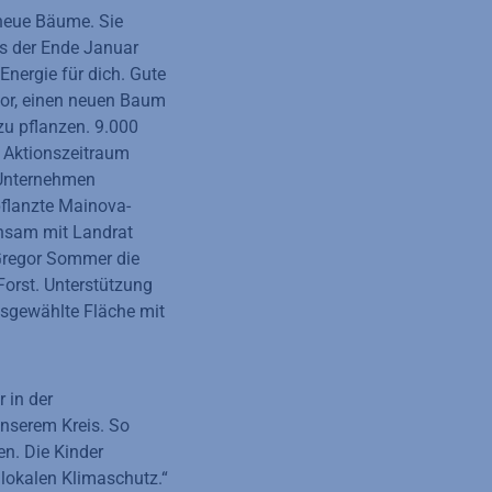
neue Bäume. Sie
us der Ende Januar
Energie für dich. Gute
 vor, einen neuen Baum
u pflanzen. 9.000
Aktionszeitraum
 Unternehmen
pflanzte Mainova-
nsam mit Landrat
 Gregor Sommer die
Forst. Unterstützung
usgewählte Fläche mit
 in der
unserem Kreis. So
n. Die Kinder
 lokalen Klimaschutz.“