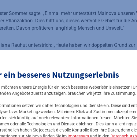
ter Sommer sagte: „Einmal mehr unterstützt Mainova unseren
 Pflanzaktion. Dies hilft uns, dieses wertvolle Gebiet für die A
ereiten. Davon profitieren langfristig Mensch und Umwelt.“
ana Rauhut unterstrich: „Heute haben wir doppelten Grund zur 
e Kundinnen und Kunden ihr Vertrauen geschenkt haben. Zum and
 direkten
Beitrag zum Klimaschutz
leisten und die Biodiversität
en. Zudem schützen und sichern wir mit den neuen Bäumen akti
r ein besseres Nutzungserlebnis
ir möchten unsere Energie für ein noch besseres Weberlebnis einsetzen! U
ungsmitglied und ehemaliger 1. Vorsitzender des gemeinnützig
enden Angebote zuerst anzuzeigen, brauchen wir jetzt Ihre Zustimmung.
 über diese tolles Umweltengagement der Mainova AG und ihrer 
mationen setzen wir daher Technologien und Dienste ein. Diese sind ent
gt, wie viel sich gemeinsam erreichen lässt. Auch lenkt die Bep
lyse- bzw. Marketingzwecken. Mit einem Klick auf Zustimmen akzeptieren 
auf die so wichtigen Effekte zwischen Wald, Wasser und Artenvi
rfen sich künftig auf noch relevantere Informationen freuen. Möchten Sie
nehmen oder alle Technologien und Dienste ablehnen. Dies kann allerdings
rständlich haben Sie jederzeit die volle Kontrolle über Ihre Daten, denn di
en ersetzen die durch Trockenheit der vergangenen Jahre stark
rmationen zur Mainova finden Sie im
Impressum
und in den
Datenschutzh