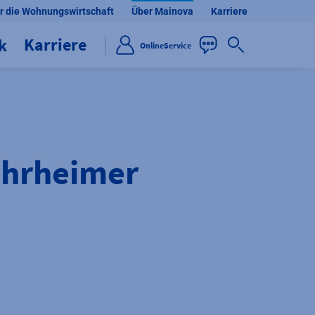
r die Wohnungswirtschaft
Über Mainova
Karriere
Karriere
ik
OnlineService
ehrheimer