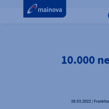
label.aria.preskip
10.000 n
28.03.2022 | Frankfu