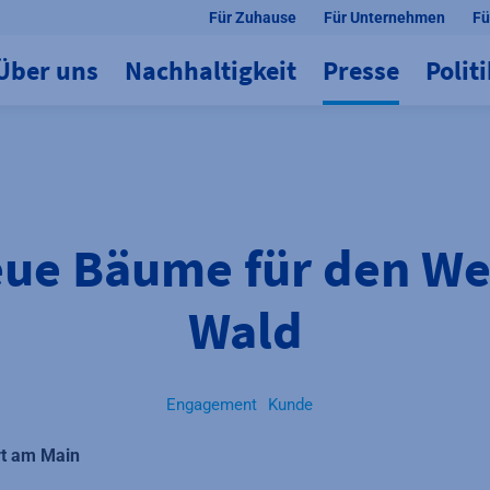
Für Zuhause
Für Unternehmen
Fü
Über uns
Nachhaltigkeit
Presse
Polit
eue Bäume für den W
Wald
Engagement
Kunde
rt am Main