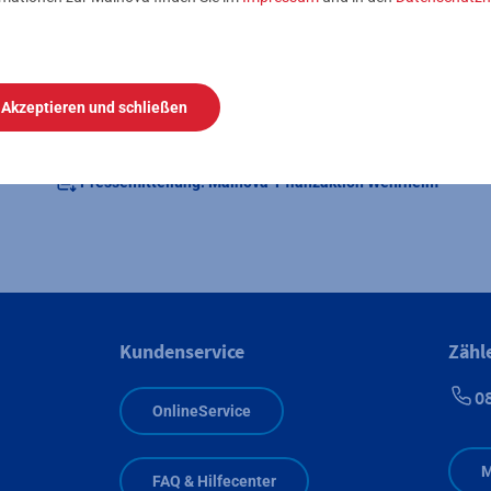
 Wehrheimer Gemeindewald. Im Gegensatz zu Nadelbäumen, die
, lassen Laubbäume das Wasser in der laubfreien Zeit im Wint
in den Boden und bewirkt damit eine Erhöhung der Grundwasserbi
rmöglichen perspektivisch rund 2.000.000 Liter zusätzlichen G
Akzeptieren und schließen
 dem lebenslangen Trinkwasserbedarf von 2.000 Menschen“, erg
Pressemitteilung: Mainova-Pflanzaktion Wehrheim
Kundenservice
Zähl
0
OnlineService
M
FAQ & Hilfecenter