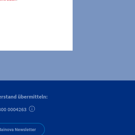
 den Regen in ihren
erhalbjahr besser
ldung. „Allein die
rundwasserertrag im
änzt Rauhut.
erstand übermitteln:
800 0004263
Zusätzliche Informationen verfügbar
ainova Newsletter