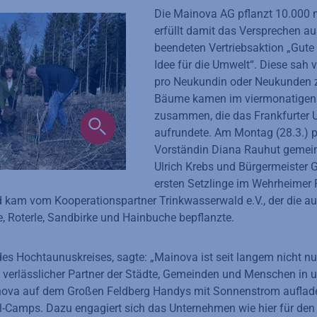
Die Mainova AG pflanzt 10.000 
erfüllt damit das Versprechen a
beendeten Vertriebsaktion „Gute 
Idee für die Umwelt“. Diese sah
pro Neukundin oder Neukunden z
Bäume kamen im viermonatigen 
zusammen, die das Frankfurter
aufrundete. Am Montag (28.3.) 
Vorständin Diana Rauhut gemei
Ulrich Krebs und Bürgermeister
ersten Setzlinge im Wehrheimer 
 kam vom Kooperationspartner Trinkwasserwald e.V., der die a
e, Roterle, Sandbirke und Hainbuche bepflanzte.
des Hochtaunuskreises, sagte: „Mainova ist seit langem nicht nur
 verlässlicher Partner der Städte, Gemeinden und Menschen in 
nova auf dem Großen Feldberg Handys mit Sonnenstrom auflade
ll-Camps. Dazu engagiert sich das Unternehmen wie hier für den