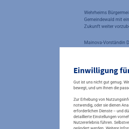
Wehrheims Bürgermeis
Gemeindewald mit einer
Zukunft weiter vorzub
Mainova-Vorständin Di
weil uns so viele neu
der Aufforstung einen
Wäldern steigern könn
Einwilligung fü
Trinkwasser.“
Gut ist uns nicht gut genug. W
Heiner Rupsch, Gründ
bewegt, und um Ihnen die pass
e.V.: „Wir freuen uns
Zur Erhebung von Nutzungsinfor
kunden. Die Aktion zei
notwendig, oder sie dienen Ana
Laubbäumen den Blick 
erforderlichen Dienste – und dü
detaillierte Einstellungen vor
Nutzererlebnis führen. Selbstve
Die 10.000 Jungpflanz
geändert werden. Weitere Info