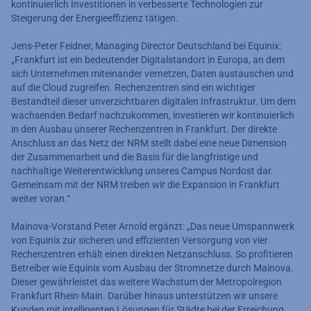
kontinuierlich Investitionen in verbesserte Technologien zur
Steigerung der Energieeffizienz tätigen.
Jens-Peter Feidner, Managing Director Deutschland bei Equinix:
„Frankfurt ist ein bedeutender Digitalstandort in Europa, an dem
sich Unternehmen miteinander vernetzen, Daten austauschen und
auf die Cloud zugreifen. Rechenzentren sind ein wichtiger
Bestandteil dieser unverzichtbaren digitalen Infrastruktur. Um dem
wachsenden Bedarf nachzukommen, investieren wir kontinuierlich
in den Ausbau unserer Rechenzentren in Frankfurt. Der direkte
Anschluss an das Netz der NRM stellt dabei eine neue Dimension
der Zusammenarbeit und die Basis für die langfristige und
nachhaltige Weiterentwicklung unseres Campus Nordost dar.
Gemeinsam mit der NRM treiben wir die Expansion in Frankfurt
weiter voran.“
Mainova-Vorstand Peter Arnold ergänzt: „Das neue Umspannwerk
von Equinix zur sicheren und effizienten Versorgung von vier
Rechenzentren erhält einen direkten Netzanschluss. So profitieren
Betreiber wie Equinix vom Ausbau der Stromnetze durch Mainova.
Dieser gewährleistet das weitere Wachstum der Metropolregion
Frankfurt Rhein-Main. Darüber hinaus unterstützen wir unsere
Kunden mit intelligenten Lösungen für Städte bei der Erreichung