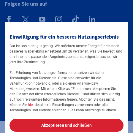
Folgen Sie uns auf
Mainova App
Einwilligung für ein besseres Nutzungserlebnis
Gut ist uns nicht gut genug. Wir möchten unsere Energie für ein noch
besseres Weberlebnis einsetzen! Um zu verstehen, was Sie bewegt, und
um Ihnen die passenden Angebote zuerst anzuzeigen, brauchen wir
jetzt Ihre Zustimmung.
Zur Erhebung von Nutzungsinformationen setzen wir daher
Technologien und Dienste ein. Diese sind entweder für die
Seitenfunktion notwendig, oder sie dienen Analyse- bzw.
Tarife & Angebote
Marketingzwecken. Mit einem Klick auf Zustimmen akzeptieren Sie
den Einsatz der nicht erforderlichen Dienste – und dürfen sich künftig
Services & Informationen
auf noch relevantere Informationen freuen. Möchten Sie das nicht,
Strom für Zuhause
können Sie
hier
detaillierte Einstellungen vornehmen oder alle
Technologien und Dienste ablehnen. Dies kann allerdings zu einem
Erdgas für Zuhause
Podcast
eingeschränkten Nutzererlebnis führen. Selbstverständlich haben Sie
jederzeit die volle Kontrolle über Ihre Daten, denn die Auswahl kann
Elektromobilität
Akzeptieren und schließen
jederzeit geändert werden. Weitere Informationen zur Mainova finden
Umzugsmeldung
Impressum
Datenschutz
Vertrag kündigen
Sie im
Impressum
und in den
Datenschutzhinweisen
.