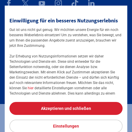
Einwilligung für ein besseres Nutzungserlebnis
Mainova App
Gut ist uns nicht gut genug. Wir möchten unsere Energie für ein noch
besseres Weberlebnis einsetzen! Um zu verstehen, was Sie bewegt, und
um Ihnen die passenden Angebote zuerst anzuzeigen, brauchen wir
jetzt Ihre Zustimmung.
Zur Erhebung von Nutzungsinformationen setzen wir daher
Technologien und Dienste ein. Diese sind entweder für die
Seitenfunktion notwendig, oder sie dienen Analyse- bzw.
Tarife & Angebote
Marketingzwecken. Mit einem Klick auf Zustimmen akzeptieren Sie
den Einsatz der nicht erforderlichen Dienste – und dürfen sich künftig
Services & Informationen
auf noch relevantere Informationen freuen. Möchten Sie das nicht,
Strom für Zuhause
können Sie
hier
detaillierte Einstellungen vornehmen oder alle
Technologien und Dienste ablehnen. Dies kann allerdings zu einem
Erdgas für Zuhause
Podcast
eingeschränkten Nutzererlebnis führen. Selbstverständlich haben Sie
jederzeit die volle Kontrolle über Ihre Daten, denn die Auswahl kann
Elektromobilität
Akzeptieren und schließen
jederzeit geändert werden. Weitere Informationen zur Mainova finden
Umzugsmeldung
Impressum
Datenschutz
Vertrag kündigen
Sie im
Impressum
und in den
Datenschutzhinweisen
.
Energieausweis erstellen
Stromanbieter wechseln
Einstellungen
Vertrag widerrufen
Barrierefreiheit