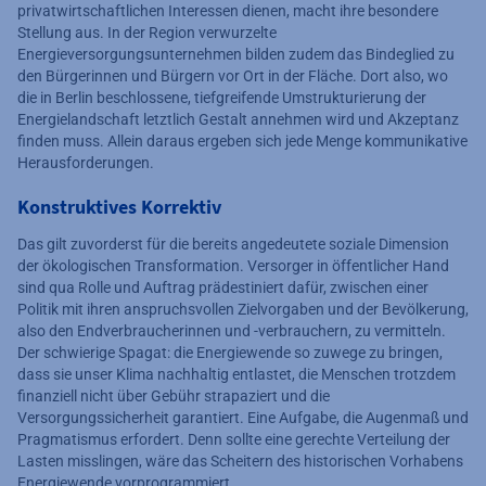
privatwirtschaftlichen Interessen dienen, macht ihre besondere
Stellung aus. In der Region verwurzelte
Energieversorgungsunternehmen bilden zudem das Bindeglied zu
den Bürgerinnen und Bürgern vor Ort in der Fläche. Dort also, wo
die in Berlin beschlossene, tiefgreifende Umstrukturierung der
Energielandschaft letztlich Gestalt annehmen wird und Akzeptanz
finden muss. Allein daraus ergeben sich jede Menge kommunikative
Herausforderungen.
Konstruktives Korrektiv
Das gilt zuvorderst für die bereits angedeutete soziale Dimension
der ökologischen Transformation. Versorger in öffentlicher Hand
sind qua Rolle und Auftrag prädestiniert dafür, zwischen einer
Politik mit ihren anspruchsvollen Zielvorgaben und der Bevölkerung,
also den Endverbraucherinnen und -verbrauchern, zu vermitteln.
Der schwierige Spagat: die Energiewende so zuwege zu bringen,
dass sie unser Klima nachhaltig entlastet, die Menschen trotzdem
finanziell nicht über Gebühr strapaziert und die
Versorgungssicherheit garantiert. Eine Aufgabe, die Augenmaß und
Pragmatismus erfordert. Denn sollte eine gerechte Verteilung der
Lasten misslingen, wäre das Scheitern des historischen Vorhabens
Energiewende vorprogrammiert.