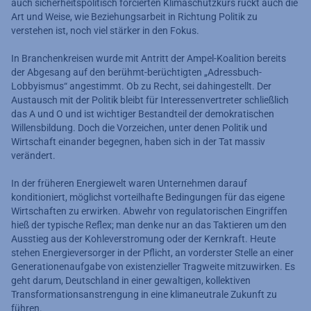
auch sicherheitspolitisch forcierten Klimaschutzkurs rückt auch die
Art und Weise, wie Beziehungsarbeit in Richtung Politik zu
verstehen ist, noch viel stärker in den Fokus.
In Branchenkreisen wurde mit Antritt der Ampel-Koalition bereits
der Abgesang auf den berühmt-berüchtigten „Adressbuch-
Lobbyismus“ angestimmt. Ob zu Recht, sei dahingestellt. Der
Austausch mit der Politik bleibt für Interessenvertreter schließlich
das A und O und ist wichtiger Bestandteil der demokratischen
Willensbildung. Doch die Vorzeichen, unter denen Politik und
Wirtschaft einander begegnen, haben sich in der Tat massiv
verändert.
In der früheren Energiewelt waren Unternehmen darauf
konditioniert, möglichst vorteilhafte Bedingungen für das eigene
Wirtschaften zu erwirken. Abwehr von regulatorischen Eingriffen
hieß der typische Reflex; man denke nur an das Taktieren um den
Ausstieg aus der Kohleverstromung oder der Kernkraft. Heute
stehen Energieversorger in der Pflicht, an vorderster Stelle an einer
Generationenaufgabe von existenzieller Tragweite mitzuwirken. Es
geht darum, Deutschland in einer gewaltigen, kollektiven
Transformationsanstrengung in eine klimaneutrale Zukunft zu
führen.