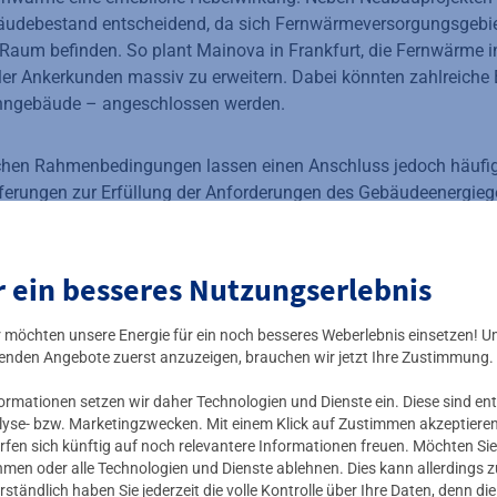
äudebestand entscheidend, da sich Fernwärmeversorgungsgebie
n Raum befinden. So plant Mainova in Frankfurt, die Fernwärm
aler Ankerkunden massiv zu erweitern. Dabei könnten zahlreich
hngebäude – angeschlossen werden.
ichen Rahmenbedingungen lassen einen Anschluss jedoch häufig 
ferungen zur Erfüllung der Anforderungen des Gebäudeenergie
erneuerbare Energien, wie z. B. über die Fernwärme, benachteili
 ist § 556c des Bürgerlichen Gesetzbuches (BGB) in Verbindung 
g (WärmeLV). Dadurch wird der Fernwärmeausbau durch die fo
r ein besseres Nutzungserlebnis
.
ir möchten unsere Energie für ein noch besseres Weberlebnis einsetzen! U
neutralität bei gewerblichen Wärmeliefe
enden Angebote zuerst anzuzeigen, brauchen wir jetzt Ihre Zustimmung.
mationen setzen wir daher Technologien und Dienste ein. Diese sind ent
 dass die umlegbaren Wärmekosten bei einer Umstellung des He
lyse- bzw. Marketingzwecken. Mit einem Klick auf Zustimmen akzeptieren 
 dezentrale Heizungen (z. B. Ölheizung) auf Wärmelieferung – 
rfen sich künftig auf noch relevantere Informationen freuen. Möchten Sie
Betriebskosten begrenzt („Kostenneutralität“) werden. Das bedeut
nehmen oder alle Technologien und Dienste ablehnen. Dies kann allerdings
osten dürfen nicht höher sein als die bisherigen Betriebskosten
rständlich haben Sie jederzeit die volle Kontrolle über Ihre Daten, denn di