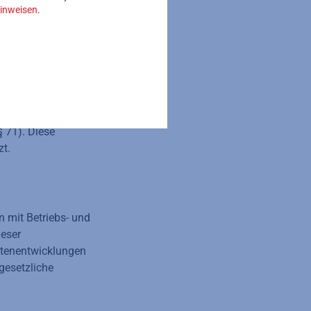
inweisen
.
anschluss für
erfolgt.
önnen Vermieter die
 auf die Mieter
 71). Diese
zt.
 mit Betriebs- und
ieser
ostenentwicklungen
gesetzliche