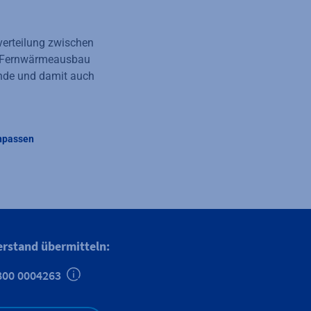
verteilung zwischen
er Fernwärmeausbau
ende und damit auch
anpassen
erstand übermitteln:
800 0004263
Zusätzliche Informationen verfügbar