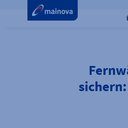
label.aria.preskip
Fernw
sichern