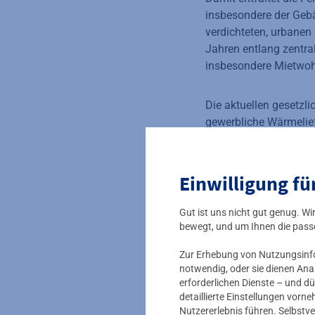
insbesondere der Geb
verdichteten, urbane
Jahren entlang zentr
insbesondere Mietwo
Die aktuellen gesetzl
gewerbliche Wärmelie
der 65 %-Regelung für 
diese Benachteiligung
Wärmelieferverordnun
Einwilligung fü
konsequent gehemmt
Gut ist uns nicht gut genug. W
1. Warmmieten
bewegt, und um Ihnen die pass
Zur Erhebung von Nutzungsinfor
Im BGB ist geregelt,
notwendig, oder sie dienen Ana
Eigenversorgung durch
erforderlichen Dienste – und dü
– auf die bisherigen 
detaillierte Einstellungen vor
zu tragenden Betriebsk
Nutzererlebnis führen. Selbstve