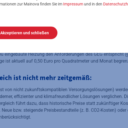
rmationen zur Mainova finden Sie im
Impressum
und in den
Datenschutzh
sind vom Vermieter zu tragen. Dadurch verliert ein Fernwärme
 wirtschaftliche Grundlage, sodass eine Umstellung meist nicht 
gerlösungen werden gesetzlich präferiert:
Akzeptieren und schließen
 Eigenversorgung, z. B. durch den Einbau einer Wärmepumpe, k
 Form einer Modernisierungsumlage durch eine Kaltmieterhöhung
eu eingebaute Heizung den Anforderungen des GEG entspricht (§
 ist aktuell auf 0,50 Euro pro Quadratmeter und Monat begren
eich ist nicht mehr zeitgemäß:
st von nicht zukunftskompatiblen Versorgungslösungen) werden
erner, effizienter und klimafreundlicher Lösungen verglichen. D
gleich führt dazu, dass historische Preise statt zukünftiger K
. Neue bzw. steigende Preisbestandteile (z. B. CO2-Kosten) oder 
berücksichtigt.