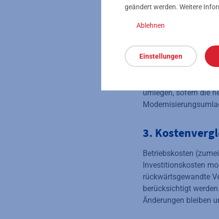
geändert werden. Weitere Info
hinausgehende Kosten 
Vermieter häufig seine
Ablehnen
2. Eigenversor
Einstellungen
Bei einem Wechsel der
Investitionskosten in
umlegen, sofern die n
Modernisierungsumlage
3. Kostenvergl
Betriebskosten (zumei
Investitionskosten mod
rückwärtsgewandte Ver
berücksichtigt werden
Änderungen bleiben un