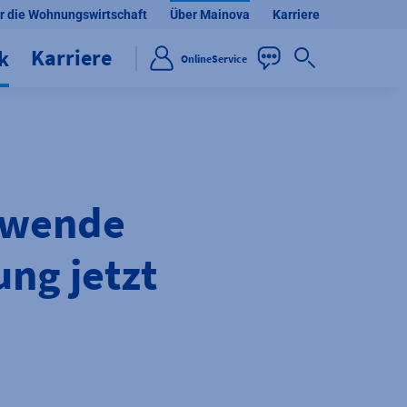
r die Wohnungswirtschaft
Über Mainova
Karriere
Karriere
ik
OnlineService
ewende
ng jetzt