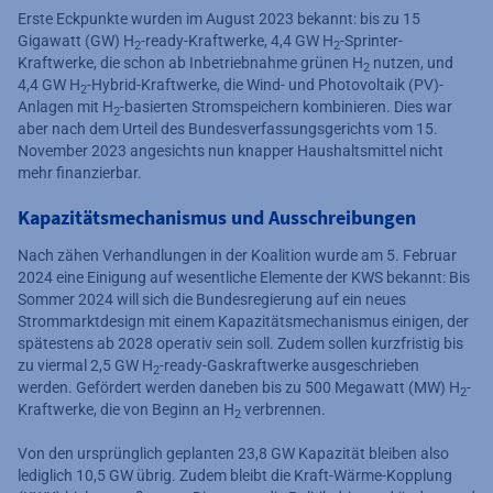
Erste Eckpunkte wurden im August 2023 bekannt: bis zu 15
Gigawatt (GW) H
-ready-Kraftwerke, 4,4 GW H
-Sprinter-
2
2
Kraftwerke, die schon ab Inbetriebnahme grünen H
nutzen, und
2
4,4 GW H
-Hybrid-Kraftwerke, die Wind- und Photovoltaik (PV)-
2
Anlagen mit H
-basierten Stromspeichern kombinieren. Dies war
2
aber nach dem Urteil des Bundesverfassungsgerichts vom 15.
November 2023 angesichts nun knapper Haushaltsmittel nicht
mehr finanzierbar.
Kapazitätsmechanismus und Ausschreibungen
Nach zähen Verhandlungen in der Koalition wurde am 5. Februar
2024 eine Einigung auf wesentliche Elemente der KWS bekannt: Bis
Sommer 2024 will sich die Bundesregierung auf ein neues
Strommarktdesign mit einem Kapazitätsmechanismus einigen, der
spätestens ab 2028 operativ sein soll. Zudem sollen kurzfristig bis
zu viermal 2,5 GW H
-ready-Gaskraftwerke ausgeschrieben
2
werden. Gefördert werden daneben bis zu 500 Megawatt (MW) H
-
2
Kraftwerke, die von Beginn an H
verbrennen.
2
Von den ursprünglich geplanten 23,8 GW Kapazität bleiben also
lediglich 10,5 GW übrig. Zudem bleibt die Kraft-Wärme-Kopplung