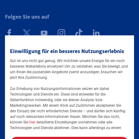
Folgen Sie uns auf
Einwilligung für ein besseres Nutzungserlebnis
Mainova App
Gut ist uns nicht gut genug. Wir möchten unsere Energie für ein noch
besseres Weberlebnis einsetzen! Um zu verstehen, was Sie bewegt, und
um Ihnen die passenden Angebote zuerst anzuzeigen, brauchen wir
jetzt Ihre Zustimmung.
Zur Erhebung von Nutzungsinformationen setzen wir daher
Technologien und Dienste ein. Diese sind entweder für die
Seitenfunktion notwendig, oder sie dienen Analyse- bzw.
Tarife & Angebote
Marketingzwecken. Mit einem Klick auf Zustimmen akzeptieren Sie
den Einsatz der nicht erforderlichen Dienste – und dürfen sich künftig
Services & Informationen
auf noch relevantere Informationen freuen. Möchten Sie das nicht,
Strom für Zuhause
können Sie
hier
detaillierte Einstellungen vornehmen oder alle
Technologien und Dienste ablehnen. Dies kann allerdings zu einem
Erdgas für Zuhause
Podcast
eingeschränkten Nutzererlebnis führen. Selbstverständlich haben Sie